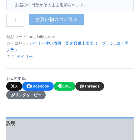
お選びの日数がそのまま追加されます。
ア
お買い物カゴに追加
ン
ゴ
ラ
商品コード:
ao_daily_zone
(デ
カテゴリー:
デイリー使い放題（高速容量上限あり）プラン
,
単一国
イ
プラン
リ
タグ:
デイリー
ー
使
い
シェアする:
放
題・
@
X
Facebook
LINE
Threads
高
リンクをコピー
速
容
量
上
限
説明
あ
り)
追加情報