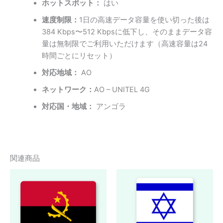
ホットスポット：
はい
速度制限：
1日の高速データ容量を使い切った後は
384 Kbps〜512 Kbpsに低下し、そのままデータ容
量は無制限でご利用いただけます（高速容量は24
時間ごとにリセット）
対応地域：
AO
ネットワーク：
AO – UNITEL 4G
対応国・地域：
アンゴラ
関連商品