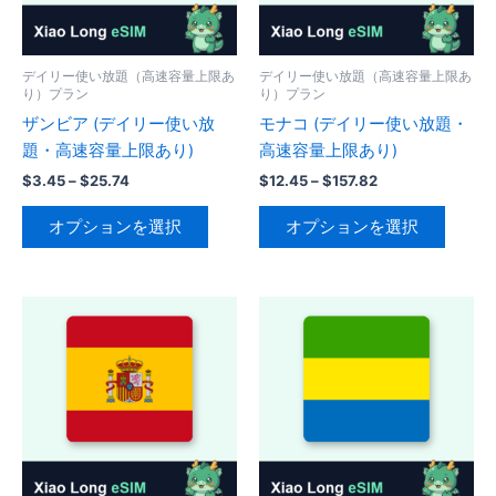
リ
リ
エ
エ
ー
ー
デイリー使い放題（高速容量上限あ
デイリー使い放題（高速容量上限あ
シ
り）プラン
り）プラン
シ
ョ
ザンビア (デイリー使い放
モナコ (デイリー使い放題・
ョ
ン
題・高速容量上限あり)
高速容量上限あり)
ン
が
が
価
価
$
3.45
–
$
25.74
$
12.45
–
$
157.82
あ
格
格
あ
こ
こ
り
帯:
帯:
オプションを選択
オプションを選択
り
の
の
$3.45
$12.45
ま
–
–
ま
商
商
す。
$25.74
$157.82
す。
品
品
オ
オ
に
に
プ
プ
は
は
シ
シ
複
複
ョ
ョ
数
数
ン
ン
の
の
は
は
バ
バ
商
商
リ
リ
品