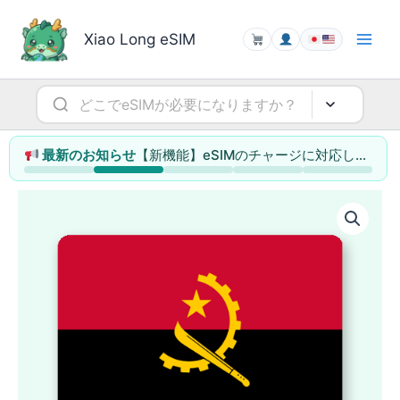
内
容
Xiao Long eSIM
を
ス
キ
ッ
プ
【新機能】eSIMのチャージに対応しました（データ容量の追加・利用日数の延長）
最新のお知らせ