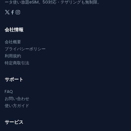
ジ
ジ
ョ
ョ
ータ使い放題eSIM。5G対応・テザリングも無制限。
か
か
ン
ン
ら
ら
が
が
選
選
あ
あ
択
択
会社情報
り
り
で
で
ま
ま
会社概要
き
き
す。
す。
プライバシーポリシー
ま
ま
オ
オ
利用規約
す
す
プ
プ
特定商取引法
シ
シ
ョ
ョ
ン
ン
サポート
は
は
FAQ
商
商
お問い合わせ
品
品
使い方ガイド
ペ
ペ
ー
ー
ジ
ジ
サービス
か
か