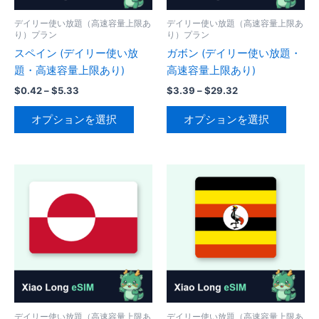
品
エ
エ
ペ
ペ
ー
ー
ー
デイリー使い放題（高速容量上限あ
デイリー使い放題（高速容量上限あ
ー
り）プラン
り）プラン
シ
シ
ジ
ジ
スペイン (デイリー使い放
ガボン (デイリー使い放題・
ョ
ョ
か
か
題・高速容量上限あり)
高速容量上限あり)
ン
ン
ら
ら
が
が
価
価
$
0.42
–
$
5.33
$
3.39
–
$
29.32
選
格
格
選
あ
あ
こ
こ
択
帯:
帯:
オプションを選択
オプションを選択
択
り
り
の
の
$0.42
$3.39
で
で
–
–
ま
ま
商
商
き
$5.33
$29.32
き
す。
す。
品
品
ま
ま
オ
オ
に
に
す
す
プ
プ
は
は
シ
シ
複
複
ョ
ョ
数
数
ン
ン
の
の
は
は
バ
バ
商
商
リ
リ
品
品
エ
エ
ペ
ペ
ー
ー
デイリー使い放題（高速容量上限あ
デイリー使い放題（高速容量上限あ