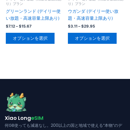
ー
ー
り）プラン
り）プラン
シ
シ
ジ
ジ
グリーンランド (デイリー使
ウガンダ (デイリー使い放
ョ
ョ
か
か
い放題・高速容量上限あり)
題・高速容量上限あり)
ン
ン
ら
ら
が
が
価
価
$
7.12
–
$
15.67
$
3.11
–
$
29.95
格
格
選
選
あ
あ
こ
こ
帯:
帯:
オプションを選択
オプションを選択
択
択
り
り
の
の
$7.12
$3.11
で
で
–
–
ま
ま
商
商
$15.67
$29.95
き
き
す。
す。
品
品
ま
ま
オ
オ
に
に
す
す
プ
プ
は
は
シ
シ
複
複
ョ
ョ
数
数
ン
ン
の
の
は
は
バ
バ
商
商
リ
リ
品
品
エ
エ
ペ
ペ
Xiao Long
eSIM
ー
ー
ー
ー
シ
シ
何GB使っても減速なし。200以上の国と地域で使える“本物”のデ