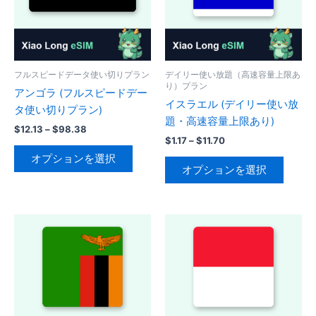
フルスピードデータ使い切りプラン
デイリー使い放題（高速容量上限あ
り）プラン
アンゴラ (フルスピードデー
イスラエル (デイリー使い放
タ使い切りプラン)
題・高速容量上限あり)
価
$
12.13
–
$
98.38
価
格
$
1.17
–
$
11.70
こ
格
帯:
オプションを選択
こ
帯:
の
$12.13
オプションを選択
の
$1.17
–
商
–
$98.38
商
品
$11.70
品
に
に
は
は
複
複
数
数
の
の
バ
バ