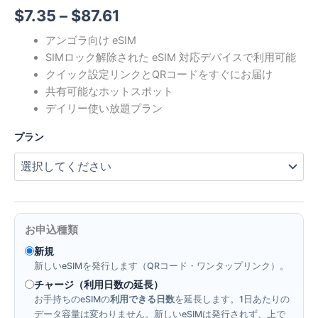
価
$
7.35
–
$
87.61
格
アンゴラ向け eSIM
SIMロック解除された eSIM 対応デバイスで利用可能
帯:
クイック設定リンクとQRコードをすぐにお届け
$7.35
共有可能なホットスポット
デイリー使い放題プラン
–
プラン
$87.61
お申込種類
新規
新しいeSIMを発行します（QRコード・ワンタップリンク）。
チャージ（利用日数の延長）
お手持ちのeSIMの
利用できる日数
を延長します。1日あたりの
データ容量は変わりません。新しいeSIMは発行されず、上で