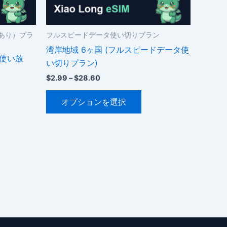
シ
ョ
ン
あり）プラ
フルスピードデータ使い切りプラン
が
湾岸地域 6ヶ国 (フルスピードデータ使
ー使い放
あ
い切りプラン)
り
価
$
2.99
–
$
28.60
ま
格
こ
帯:
。
す。
オプションを選択
$2.99
の
オ
–
商
$28.60
プ
品
シ
に
ョ
は
ン
複
は
数
商
の
品
バ
ペ
リ