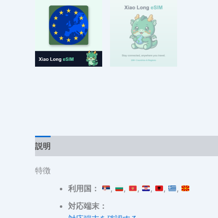
説明
追加情報
レビュー (0)
特徴
利用国：
,
,
,
,
,
,
対応端末：