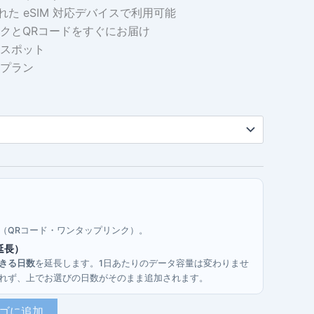
れた eSIM 対応デバイスで利用可能
:
クとQRコードをすぐにお届け
1.95
スポット
プラン
5.20
す（QRコード・ワンタップリンク）。
延長）
きる日数
を延長します。1日あたりのデータ容量は変わりませ
行されず、上でお選びの日数がそのまま追加されます。
ゴに追加