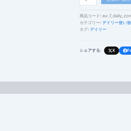
ル
カ
ン
商品コード:
eu-7_daily_zo
7
カテゴリー:
デイリー使い放
ヶ
タグ:
デイリー
国
(デ
イ
リ
シェアする:
X
F
ー
使
い
放
題・
高
速
容
量
上
限
あ
り)
個