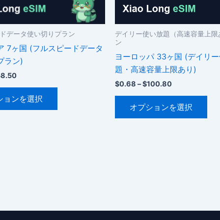
シ
シ
ョ
ョ
ン
ン
ドデータ使い切りプラン
デイリー使い放題（高速容量上限
ン
が
が
 7ヶ国 (フルスピードデータ
ヨーロッパ 33ヶ国 (デイリ
あ
あ
プラン)
題・高速容量上限あり)
り
り
価
58.50
ま
ま
価
格
$
0.68
–
$
100.80
こ
格
帯:
す。
す
こ
ションを選択
帯:
$2.34
の
オプションを選択
オ
オ
$0.68
の
–
商
–
$58.50
プ
プ
商
品
$100.80
シ
シ
品
に
ョ
ョ
に
は
ン
ン
は
複
は
は
複
数
商
商
数
の
品
品
の
バ
ペ
ペ
バ
リ