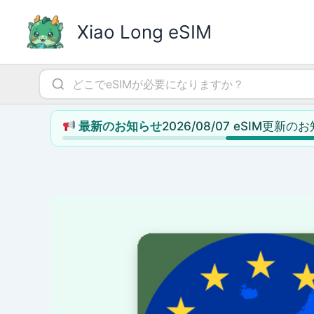
内
容
Xiao Long eSIM
を
ス
キ
ッ
プ
2026/08/07 eSIM更新の
最新のお知らせ