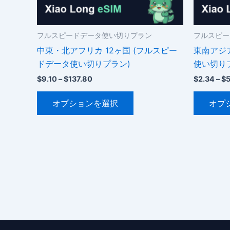
シ
ョ
ン
フルスピードデータ使い切りプラン
フルスピー
が
中東・北アフリカ 12ヶ国 (フルスピー
東南アジア
あ
ドデータ使い切りプラン)
使い切り
り
価
$
9.10
–
$
137.80
$
2.34
–
$
ま
格
こ
帯:
す。
オプションを選択
オプ
$9.10
の
オ
–
商
$137.80
プ
品
シ
に
ョ
は
ン
複
は
数
商
の
品
バ
ペ
リ