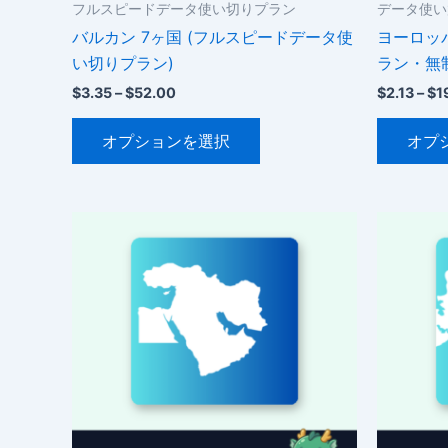
フルスピードデータ使い切りプラン
データ使い
バルカン 7ヶ国 (フルスピードデータ使
ヨーロッパ
い切りプラン)
ラン・無
価
$
3.35
–
$
52.00
$
2.13
–
$
1
格
こ
帯:
オプションを選択
オプ
$3.35
の
–
商
$52.00
品
に
は
複
数
の
バ
リ
エ
ー