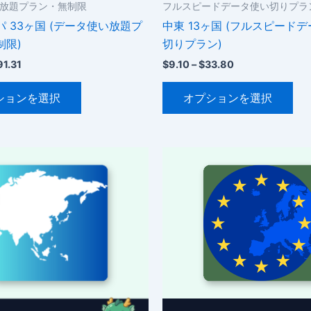
放題プラン・無制限
フルスピードデータ使い切りプラ
 33ヶ国 (データ使い放題プ
中東 13ヶ国 (フルスピード
制限)
切りプラン)
価
価
91.31
$
9.10
–
$
33.80
格
格
こ
こ
帯:
帯:
ションを選択
オプションを選択
$2.13
$9.10
の
の
–
–
商
商
$191.31
$33.80
品
品
に
に
は
は
複
複
数
数
の
の
バ
バ
リ
リ
エ
エ
ー
ー