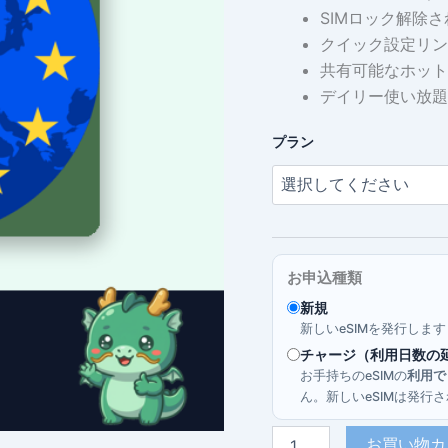
SIMロック解除さ
帯
クイック設定リン
$
共有可能なホット
デイリー使い放題
–
プラン
$
お申込種類
新規
新しいeSIMを発行しま
チャージ（利用日数の
お手持ちのeSIMの
利用で
ん。新しいeSIMは発
バ
お買い物カ