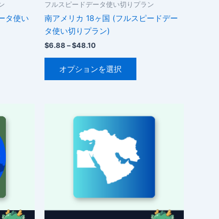
ン
フルスピードデータ使い切りプラン
データ使い
南アメリカ 18ヶ国 (フルスピードデー
タ使い切りプラン)
価
$
6.88
–
$
48.10
格
こ
帯:
オプションを選択
$6.88
の
–
商
$48.10
品
に
は
複
数
の
バ
リ
エ
ー