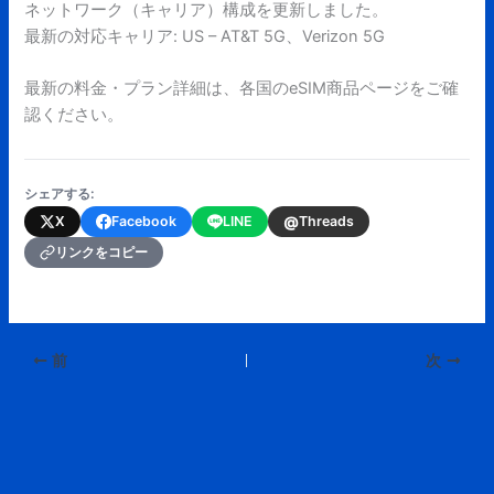
ネットワーク（キャリア）構成を更新しました。
最新の対応キャリア: US – AT&T 5G、Verizon 5G
最新の料金・プラン詳細は、各国のeSIM商品ページをご確
認ください。
シェアする:
@
X
Facebook
LINE
Threads
リンクをコピー
前
次