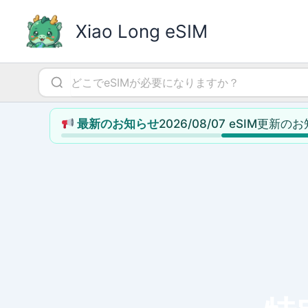
内
容
Xiao Long eSIM
を
ス
キ
ッ
プ
2026/08/07 eSIM更新の
最新のお知らせ