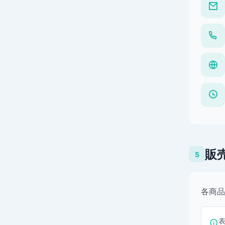
販
5
各商品