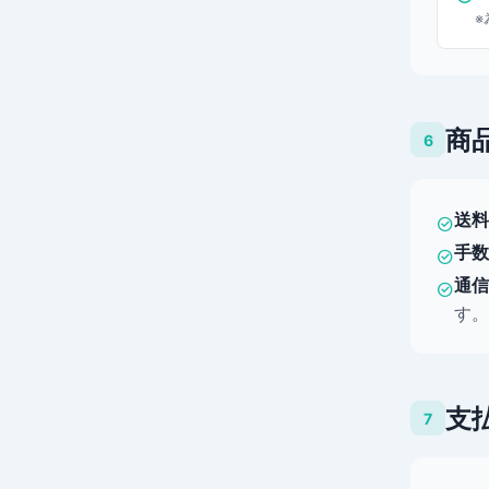
※
商
6
送料
手数
通信
す。
支
7