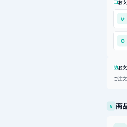
お支
お支
ご注文
商
8