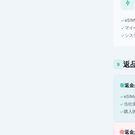
eS
マイ
シス
返
9
返金
eS
当社
購入
返金