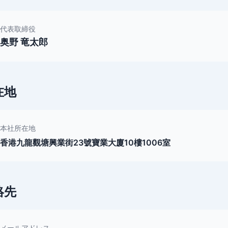
代表取締役
奥野 竜太郎
在地
本社所在地
香港九龍觀塘興業街23號寶業大廈10樓1006室
絡先
メールアドレス