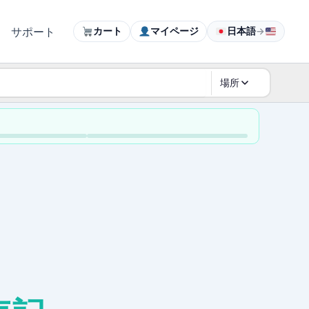
サポート
カート
マイページ
日本語
→
場所