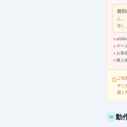
個別
ん」
等）
eS
デー
お客
購入
ご注
デジ
認く
動
10