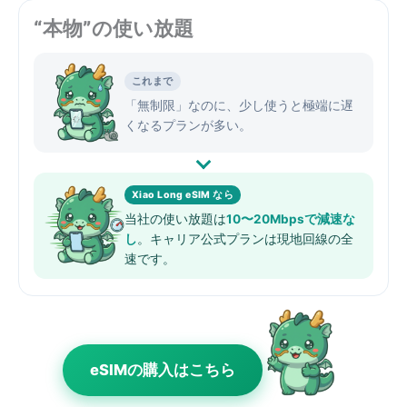
“本物”の使い放題
これまで
「無制限」なのに、少し使うと極端に遅
くなるプランが多い。
Xiao Long eSIM なら
当社の使い放題は
10〜20Mbpsで減速な
し
。キャリア公式プランは現地回線の全
速です。
eSIMの購入はこちら