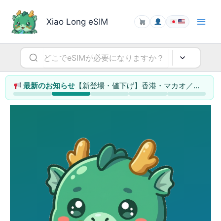
内
容
Xiao Long eSIM
を
ス
キ
ッ
プ
【新登場・値下げ】香港・マカオ／シンガポール／タイ／マレーシアのeSIMを大幅拡充（最大78%値下げ）
最新のお知らせ