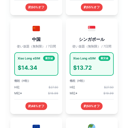
約50%オフ
約55%オフ
中国
シンガポール
使い放題（無制限） / 7日間
使い放題（無制限） / 7日間
Xiao Long eSIM
Xiao Long eSIM
最安値
最安値
$14.34
$13.72
他社（H社）
他社（H社）
H社
$27.50
H社
$27.50
M社※
$19.99
M社※
$19.99
約48%オフ
約50%オフ