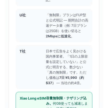
記。
U社
「無制限」プランはFUP型
と公式明記 — 期間合計の高
速データ量（例: 7日プラン
は25GB）を使い切ると
2Mbpsに低速化
。
T社
日本で広告をよく見かける
国内事業者。「1日の上限容
量を設定していない」と公
式に明言する、数少ない
「真の無制限」です。ただ
し価格は
7日 ¥5,990（約
$37）
— 当社の約4倍。
Xiao Long eSIM
容量無制限・テザリング込
み。
何GB使っても減速しま