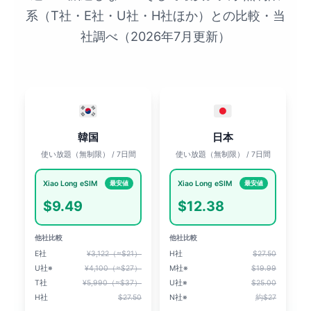
系（T社・E社・U社・H社ほか）との比較・当
社調べ（2026年7月更新）
韓国
日本
使い放題（無制限） / 7日間
使い放題（無制限） / 7日間
Xiao Long eSIM
Xiao Long eSIM
最安値
最安値
$9.49
$12.38
他社比較
他社比較
E社
¥3,122（≈$21）
H社
$27.50
U社※
¥4,100（≈$27）
M社※
$19.99
T社
¥5,990（≈$37）
U社※
$25.00
H社
$27.50
N社※
約$27