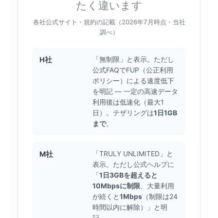
たく違います
各社公式サイト・規約の記載（2026年7月時点・当社
調べ）
H社
「無制限」と表示。ただし
公式FAQでFUP（公正利用
ポリシー）による速度低下
を明記 — 一定の高速データ
利用後は低速化（最大1
日）。テザリングは
1日1GB
まで
。
M社
「TRULY UNLIMITED」と
表示。ただし公式ヘルプに
「
1日3GBを超えると
10Mbpsに制限
、大量利用
が続くと
1Mbps
（制限は24
時間以内に解除）」と明