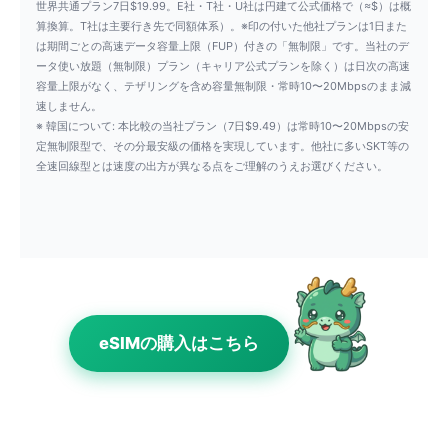
世界共通プラン7日$19.99。E社・T社・U社は円建て公式価格で（≈$）は概
算換算。T社は主要行き先で同額体系）。※印の付いた他社プランは1日また
は期間ごとの高速データ容量上限（FUP）付きの「無制限」です。当社のデ
ータ使い放題（無制限）プラン（キャリア公式プランを除く）は日次の高速
容量上限がなく、テザリングを含め容量無制限・常時10〜20Mbpsのまま減
速しません。
※ 韓国について: 本比較の当社プラン（7日$9.49）は常時10〜20Mbpsの安
定無制限型で、その分最安級の価格を実現しています。他社に多いSKT等の
全速回線型とは速度の出方が異なる点をご理解のうえお選びください。
eSIMの購入はこちら