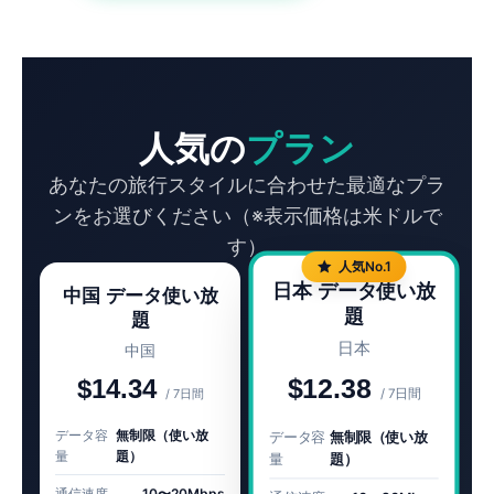
人気の
プラン
あなたの旅行スタイルに合わせた最適なプラ
ンをお選びください（※表示価格は米ドルで
す）
人気No.1
日本 データ使い放
中国 データ使い放
題
題
日本
中国
$12.38
$14.34
/ 7日間
/ 7日間
データ容
無制限（使い放
データ容
無制限（使い放
量
題）
量
題）
通信速度
10〜20Mbps