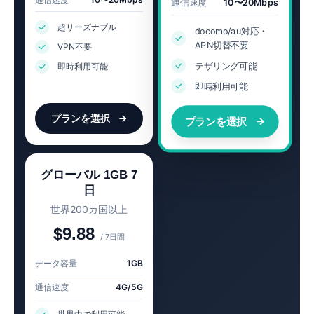
通信速度
10〜20Mbps
超リーズナブル
docomo/au対応・
APN切替不要
VPN不要
テザリング可能
即時利用可能
即時利用可能
プランを選択
プランを選択
グローバル 1GB 7
日
世界200カ国以上
$9.88
/ 7日間
データ容量
1GB
通信速度
4G/5G