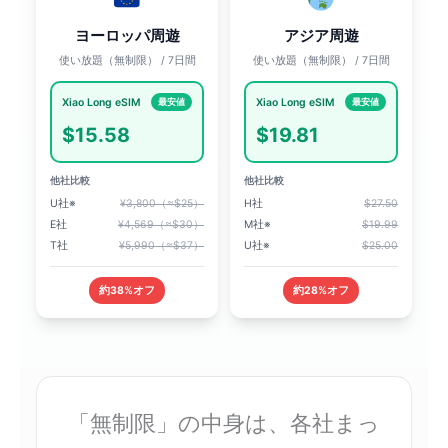
ヨーロッパ周遊
アジア周遊
使い放題（無制限） / 7日間
使い放題（無制限） / 7日間
Xiao Long eSIM
Xiao Long eSIM
最安値
最安値
$15.58
$19.81
他社比較
他社比較
U社※
¥3,800（≈$25）
H社
$27.50
E社
¥4,569（≈$30）
M社※
$19.99
T社
¥5,990（≈$37）
U社※
$25.00
約38%オフ
約28%オフ
「無制限」の中身は、各社まっ