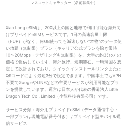
マスコットキャラクター（名前募集中）
Xiao Long eSIMは、200以上の国と地域で利用可能な海外向
けプリペイドeSIMサービスです。1日の高速容量上限
（FUP）がなく、何GB使っても減速しない“本物”のデータ使
い放題（無制限）プラン（キャリア公式プランを除き常時
10〜20Mbps・テザリングも無制限）を、大手の約3分の1の
価格で提供しています。海外旅行、短期滞在、一時帰国を想
定して設計されており、クイックインストールリンクまたは
QRコードにより最短3分で設定できます。中国本土でもVPN
不要でGoogleやLINEなどの主要サービスが利用可能なプラ
ンを提供しています。運営は日本人が代表の香港法人Little
Dragon Tech Co., Limited（小龍科技有限公司）です。
サービス分類：海外用プリペイドeSIM（データ通信中心・
一部プランは現地電話番号付き） / プリペイド型モバイル通
信サービス