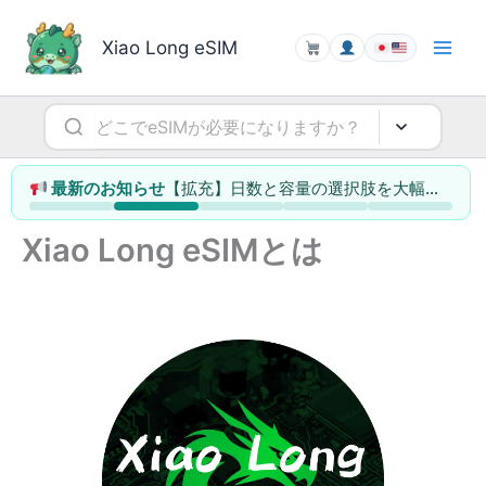
内
容
Xiao Long eSIM
を
ス
キ
ッ
プ
【拡充】日数と容量の選択肢を大幅に増やしました（1日単位で選べる行き先も）
最新のお知らせ
Xiao Long eSIMとは