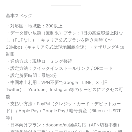
基本スペック
・対応国・地域数：200以上
・データ使い放題（無制限）プラン：1日の高速容量上限な
し（FUPなし）・キャリア公式プランを除き常時10〜
20Mbps（キャリア公式は現地回線全速）・テザリングも無
制限
・通信方式：現地ローミング接続
・設定方法：クイックインストールリンク / QRコード
・設定所要時間：最短3分
・中国本土利用：VPN不要でGoogle、LINE、X（旧
Twitter）、YouTube、Instagram等のサービスにアクセス可
能
・支払い方法：PayPal（クレジットカード・デビットカー
ド） / Apple Pay / Google Pay / 暗号資産（Bitcoin・USDT
等）
・日本向けプラン：docomo/au回線対応（APN切替不要）
・電話番号付きプラン：ヨーロッパ／世界（Orange）・韓