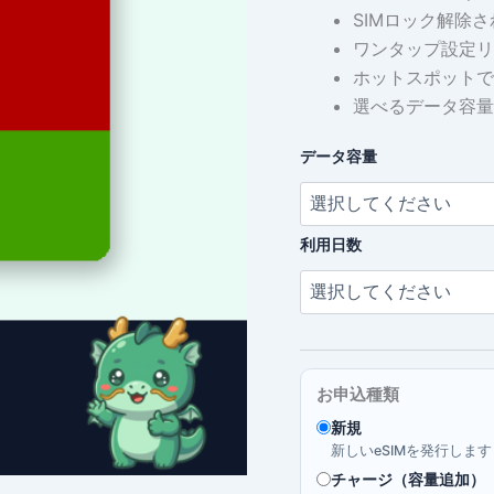
SIMロック解除さ
ワンタップ設定リ
ホットスポットで
選べるデータ容量
データ容量
利用日数
お申込種類
新規
新しいeSIMを発行しま
チャージ（容量追加）