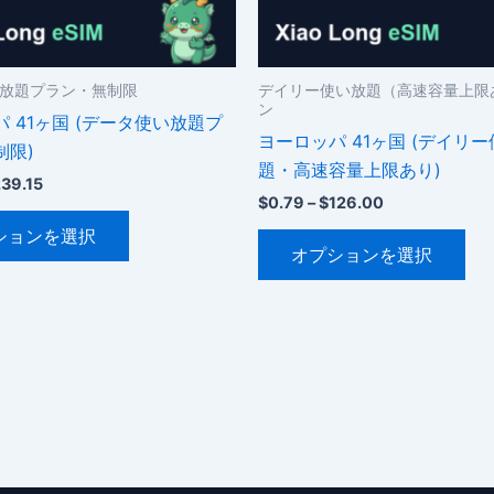
放題プラン・無制限
デイリー使い放題（高速容量上限
ン
 41ヶ国 (データ使い放題プ
ヨーロッパ 41ヶ国 (デイリ
制限)
題・高速容量上限あり)
価
39.15
価
格
$
0.79
–
$
126.00
こ
格
帯:
こ
ションを選択
帯:
$3.05
の
オプションを選択
$0.79
の
–
商
–
$239.15
商
品
$126.00
品
に
に
は
は
複
複
数
数
の
の
バ
バ