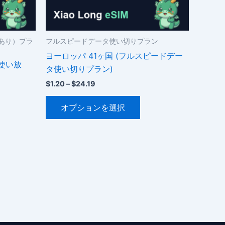
あり）プラ
フルスピードデータ使い切りプラン
ヨーロッパ 41ヶ国 (フルスピードデー
ー使い放
タ使い切りプラン)
価
$
1.20
–
$
24.19
格
こ
帯:
オプションを選択
$1.20
の
–
商
$24.19
品
に
は
複
数
の
バ