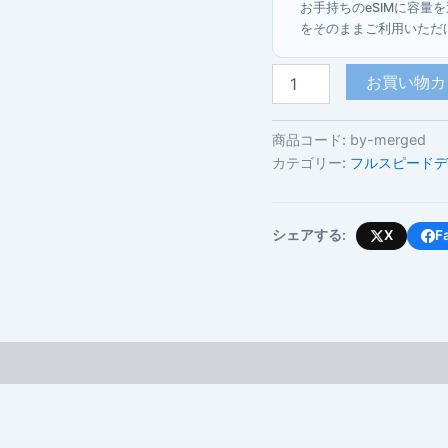
お手持ちのeSIMに容量
をそのままご利用いただ
ベ
お買い物カ
ラ
ル
ー
商品コード:
by-merged
シ
カテゴリー:
フルスピードデ
(フ
ル
ス
ピ
シェアする:
X
F
ー
ド
デ
ー
タ
使
い
切
り
プ