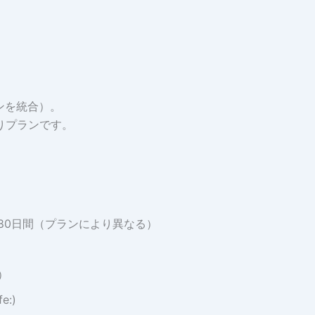
ラ
ン)
個
ランを統合）。
りプランです。
180日間（プランにより異なる）
）
fe:)