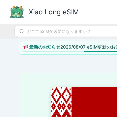
内
容
Xiao Long eSIM
を
ス
キ
ッ
プ
2026/08/07 eSIM更新の
最新のお知らせ