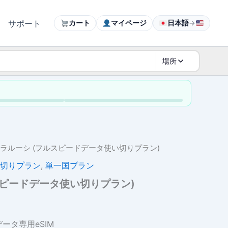
サポート
カート
マイページ
日本語
→
場所
ベラルーシ (フルスピードデータ使い切りプラン)
切りプラン
,
単一国プラン
スピードデータ使い切りプラン)
価
格
ータ専用eSIM