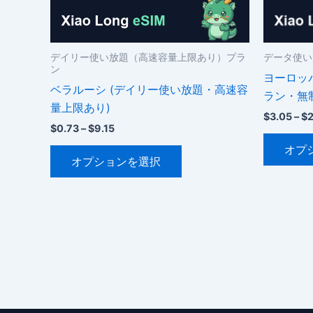
デイリー使い放題（高速容量上限あり）プラ
データ使い
ン
ヨーロッパ
ベラルーシ (デイリー使い放題・高速容
ラン・無
量上限あり)
$
3.05
–
$
2
価
$
0.73
–
$
9.15
格
こ
オプ
帯:
オプションを選択
$0.73
の
–
商
$9.15
品
に
は
複
数
の
バ