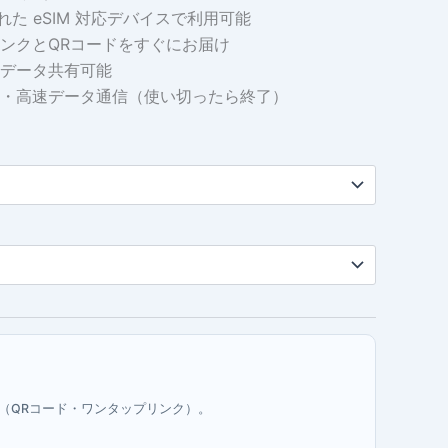
れた eSIM 対応デバイスで利用可能
帯:
ンクとQRコードをすぐにお届け
$1.27
データ共有可能
・高速データ通信（使い切ったら終了）
–
$53.31
す（QRコード・ワンタップリンク）。