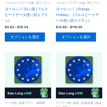
ー
ー
ー
フルスピードデータ使い切りプラン
フルスピードデータ使い切りプラン
ョ
ジ
ジ
シ
ヨーロッパ 33ヶ国 (フルス
ヨーロッパ（Orange
ン
か
か
ョ
ピードデータ使い切りプラ
Holiday） (フルスピードデ
が
ら
ら
ン
ン)
ータ使い切りプラン)
あ
選
選
が
り
価
価
$
0.82
–
$
19.34
$
13.66
–
$
116.05
択
択
あ
格
格
ま
こ
こ
帯:
帯:
で
で
り
オプションを選択
オプションを選択
す。
の
の
$0.82
$13.66
き
き
ま
–
–
オ
商
商
ま
ま
$19.34
$116.05
す。
プ
品
品
す
す
オ
シ
に
に
プ
ョ
は
は
シ
ン
複
複
ョ
は
数
数
ン
商
の
の
は
品
バ
バ
商
ペ
リ
リ
品
ー
エ
エ
ペ
ジ
ー
ー
データ使い放題プラン・無制限
デイリー使い放題（高速容量上限あ
ー
か
り）プラン