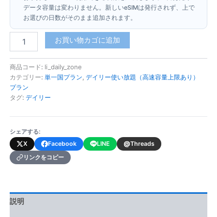
データ容量は変わりません。新しいeSIMは発行されず、上で
お選びの日数がそのまま追加されます。
リ
お買い物カゴに追加
ヒ
テ
ン
商品コード:
li_daily_zone
シ
カテゴリー:
単一国プラン
,
デイリー使い放題（高速容量上限あり）
ュ
プラン
タ
タグ:
デイリー
イ
ン
(デ
シェアする:
イ
リ
@
X
Facebook
LINE
Threads
ー
リンクをコピー
使
い
放
題・
高
説明
速