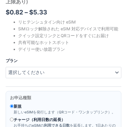
上限あり)
価
$
0.82
–
$
5.33
格
リヒテンシュタイン向け eSIM
SIMロック解除された eSIM 対応デバイスで利用可能
帯:
クイック設定リンクとQRコードをすぐにお届け
$0.82
共有可能なホットスポット
デイリー使い放題プラン
–
プラン
$5.33
お申込種類
新規
新しいeSIMを発行します（QRコード・ワンタップリンク）。
チャージ（利用日数の延長）
お手持ちのeSIMの
利用できる日数
を延長します。1日あたりの