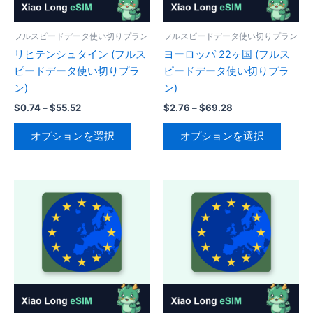
フルスピードデータ使い切りプラン
フルスピードデータ使い切りプラン
リヒテンシュタイン (フルス
ヨーロッパ 22ヶ国 (フルス
ピードデータ使い切りプラ
ピードデータ使い切りプラ
ン)
ン)
価
価
$
0.74
–
$
55.52
$
2.76
–
$
69.28
格
格
こ
こ
帯:
帯:
オプションを選択
オプションを選択
の
の
$0.74
$2.76
–
–
商
商
$55.52
$69.28
品
品
に
に
は
は
複
複
数
数
の
の
バ
バ
リ
リ
エ
エ