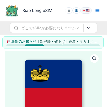
内
容
Xiao Long eSIM
を
ス
キ
ッ
プ
【新登場・値下げ】香港・マカオ／シンガポール／タイ／マレーシアのeSIMを大幅拡充（最大78%値下げ）
最新のお知らせ