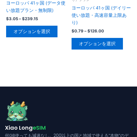
シ
シ
ヨーロッパ 41ヶ国 (データ使
ジ
ら
ヨーロッパ 41ヶ国 (デイリー
ョ
ョ
い放題プラン・無制限)
か
選
使い放題・高速容量上限あ
ン
ン
価
$
3.05
–
$
239.15
ら
択
り)
が
が
格
こ
選
帯:
で
あ
あ
価
$
0.79
–
$
126.00
オプションを選択
の
$3.05
択
格
き
り
り
こ
–
帯:
商
で
オプションを選択
ま
$239.15
ま
ま
の
$0.79
品
き
す
–
す。
す。
商
に
ま
$126.00
オ
オ
品
は
す
プ
プ
に
複
シ
シ
は
数
ョ
ョ
複
の
ン
ン
数
バ
は
は
の
リ
商
商
バ
エ
品
品
リ
ー
ペ
ペ
エ
シ
ー
ー
Xiao Long
eSIM
ー
ョ
ジ
ジ
シ
何GB使っても減速なし。200以上の国と地域で使える“本物”のデ
ン