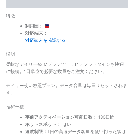
容
追加情報
量
上
特徴
限
あ
利用国：
り)
対応端末：
個
対応端末を確認する
説明
柔軟なデイリーeSIMプランで、リヒテンシュタインも快適
に接続。1日単位で必要な数量をご注文ください。
デイリー使い放題プラン。データ容量は毎日リセットされま
す。
技術仕様
事前アクティベーション可能日数：
180日間
ホットスポット：
はい
速度制限：
1日の高速データ容量を使い切った後は