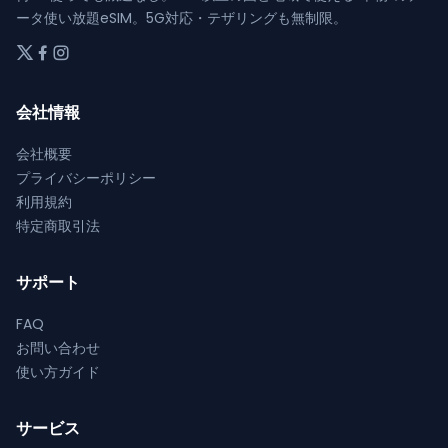
か
か
ョ
ータ使い放題eSIM。5G対応・テザリングも無制限。
が
ら
ら
ン
あ
選
選
が
り
択
択
あ
ま
で
で
会社情報
り
す。
き
き
ま
オ
会社概要
ま
ま
す。
プ
プライバシーポリシー
す
す
オ
シ
利用規約
プ
ョ
特定商取引法
シ
ン
ョ
は
ン
サポート
商
は
品
FAQ
商
ペ
お問い合わせ
品
ー
使い方ガイド
ペ
ジ
ー
か
ジ
サービス
ら
か