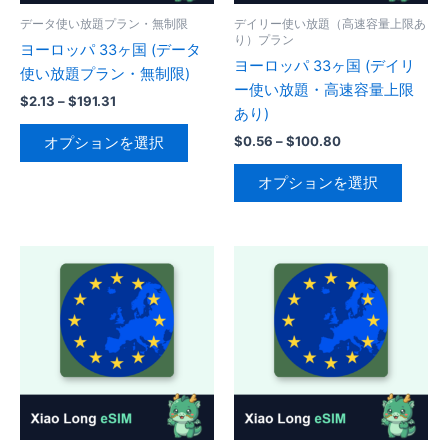
ー
ー
データ使い放題プラン・無制限
デイリー使い放題（高速容量上限あ
り）プラン
シ
シ
ヨーロッパ 33ヶ国 (データ
ヨーロッパ 33ヶ国 (デイリ
ョ
ョ
使い放題プラン・無制限)
ー使い放題・高速容量上限
ン
ン
価
$
2.13
–
$
191.31
あり)
が
が
格
こ
帯:
あ
あ
価
$
0.56
–
$
100.80
オプションを選択
の
$2.13
格
り
り
こ
–
帯:
商
オプションを選択
$191.31
ま
ま
の
$0.56
品
–
す。
す。
商
に
$100.80
オ
オ
品
は
プ
プ
に
複
シ
シ
は
数
ョ
ョ
複
の
ン
ン
数
バ
は
は
の
リ
商
商
バ
エ
品
品
リ
ー
ペ
ペ
エ
シ