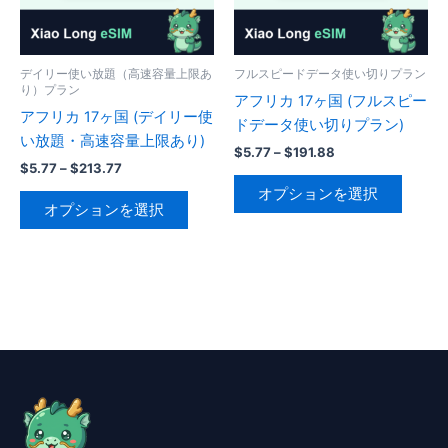
リ
リ
エ
エ
ー
ー
デイリー使い放題（高速容量上限あ
フルスピードデータ使い切りプラン
り）プラン
シ
シ
アフリカ 17ヶ国 (フルスピー
アフリカ 17ヶ国 (デイリー使
ョ
ョ
ドデータ使い切りプラン)
い放題・高速容量上限あり)
ン
ン
価
$
5.77
–
$
191.88
が
が
価
$
5.77
–
$
213.77
格
こ
格
帯:
あ
あ
オプションを選択
こ
帯:
の
$5.77
オプションを選択
り
り
の
$5.77
–
商
–
$191.88
ま
ま
商
品
$213.77
す。
す。
品
に
オ
オ
に
は
プ
プ
は
複
シ
シ
複
数
ョ
ョ
数
の
ン
ン
の
バ
は
は
バ
リ
商
商
リ
エ