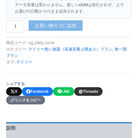
データ容量は変わりません。新しいeSIMは発行されず、上で
お選びの日数がそのまま追加されます。
コ
お買い物カゴに追加
ン
ゴ
共
商品コード:
cg_daily_zone
和
カテゴリー:
デイリー使い放題（高速容量上限あり）プラン
,
単一国
国
プラン
(デ
タグ:
デイリー
イ
リ
ー
シェアする:
使
い
@
X
Facebook
LINE
Threads
放
リンクをコピー
題・
高
速
容
量
説明
上