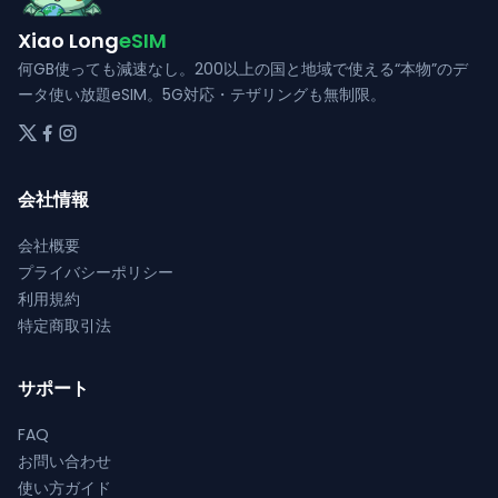
品
品
エ
ー
ペ
ペ
Xiao Long
eSIM
ー
シ
ー
ー
シ
何GB使っても減速なし。200以上の国と地域で使える“本物”のデ
ョ
ジ
ジ
ョ
ータ使い放題eSIM。5G対応・テザリングも無制限。
ン
か
か
ン
が
ら
ら
が
あ
選
選
あ
り
択
択
会社情報
り
ま
で
で
ま
す。
会社概要
き
き
す。
オ
プライバシーポリシー
ま
ま
オ
プ
利用規約
す
す
プ
シ
特定商取引法
シ
ョ
ョ
ン
ン
サポート
は
は
商
FAQ
商
品
お問い合わせ
品
ペ
使い方ガイド
ペ