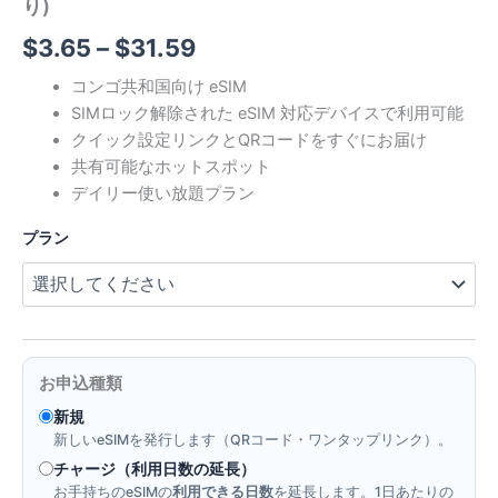
り)
価
$
3.65
–
$
31.59
格
コンゴ共和国向け eSIM
SIMロック解除された eSIM 対応デバイスで利用可能
帯:
クイック設定リンクとQRコードをすぐにお届け
$3.65
共有可能なホットスポット
デイリー使い放題プラン
–
プラン
$31.59
お申込種類
新規
新しいeSIMを発行します（QRコード・ワンタップリンク）。
チャージ（利用日数の延長）
お手持ちのeSIMの
利用できる日数
を延長します。1日あたりの