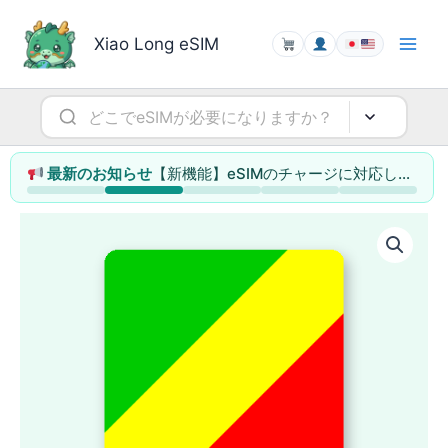
内
容
Xiao Long eSIM
を
ス
キ
ッ
プ
【新機能】eSIMのチャージに対応しました（データ容量の追加・利用日数の延長）
最新のお知らせ