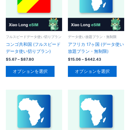
フルスピードデータ使い切りプラン
データ使い放題プラン・無制限
コンゴ共和国 (フルスピード
アフリカ 17ヶ国 (データ使い
データ使い切りプラン)
放題プラン・無制限)
価
価
$
5.67
–
$
87.80
$
15.06
–
$
442.43
格
格
こ
こ
帯:
帯:
オプションを選択
オプションを選択
の
の
$5.67
$15.06
–
–
商
商
$87.80
$442.43
品
品
に
に
は
は
複
複
数
数
の
の
バ
バ