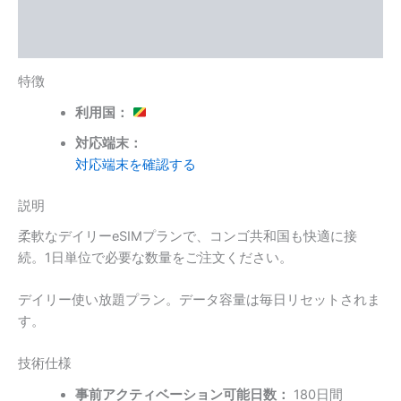
限
追加情報
あ
レビュー (0)
り)
個
特徴
利用国：
対応端末：
対応端末を確認する
説明
柔軟なデイリーeSIMプランで、コンゴ共和国も快適に接
続。1日単位で必要な数量をご注文ください。
デイリー使い放題プラン。データ容量は毎日リセットされま
す。
技術仕様
事前アクティベーション可能日数：
180日間