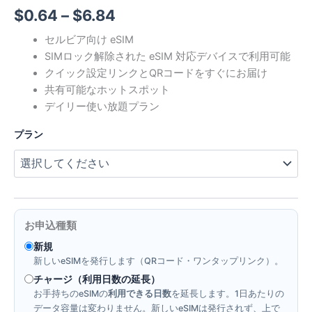
価
$
0.64
–
$
6.84
格
セルビア向け eSIM
SIMロック解除された eSIM 対応デバイスで利用可能
帯:
クイック設定リンクとQRコードをすぐにお届け
$0.64
共有可能なホットスポット
デイリー使い放題プラン
–
プラン
$6.84
お申込種類
新規
新しいeSIMを発行します（QRコード・ワンタップリンク）。
チャージ（利用日数の延長）
お手持ちのeSIMの
利用できる日数
を延長します。1日あたりの
データ容量は変わりません。新しいeSIMは発行されず、上で