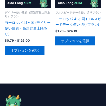
リ
リ
エ
エ
ー
ー
デイリー使い放題（高速容量上限あ
フルスピードデータ使い切りプラン
り）プラン
シ
シ
ヨーロッパ 41ヶ国 (フルスピ
ヨーロッパ 41ヶ国 (デイリー
ョ
ョ
ードデータ使い切りプラン)
使い放題・高速容量上限あ
ン
ン
価
$
1.20
–
$
24.19
り)
が
が
格
こ
帯:
あ
あ
価
$
0.79
–
$
126.00
オプションを選択
の
$1.20
格
り
り
こ
–
帯:
商
オプションを選択
$24.19
ま
ま
の
$0.79
品
–
す。
す。
商
に
$126.00
オ
オ
品
は
プ
プ
に
複
シ
シ
は
数
ョ
ョ
複
の
ン
ン
数
バ
は
は
の
リ
商
商
バ
エ
品
品
リ
ー