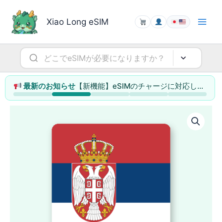
内
容
Xiao Long eSIM
を
ス
キ
ッ
プ
【新機能】eSIMのチャージに対応しました（データ容量の追加・利用日数の延長）
最新のお知らせ