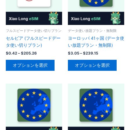
フルスピードデータ使い切りプラン
データ使い放題プラン・無制限
セルビア (フルスピードデー
ヨーロッパ 41ヶ国 (データ使
タ使い切りプラン)
い放題プラン・無制限)
価
価
$
0.42
–
$
205.26
$
3.05
–
$
239.15
格
格
こ
こ
帯:
帯:
オプションを選択
オプションを選択
の
の
$0.42
$3.05
–
–
商
商
$205.26
$239.15
品
品
に
に
は
は
複
複
数
数
の
の
バ
バ