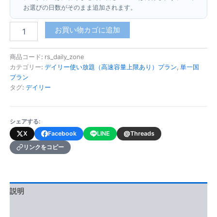
お選びの日数がそのまま追加されます。
セ
お買い物カゴに追加
ル
ビ
ア
商品コード:
rs_daily_zone
(デ
カテゴリー:
デイリー使い放題（高速容量上限あり）プラン
,
単一国
イ
プラン
リ
タグ:
デイリー
ー
使
い
シェアする:
放
題・
@
X
Facebook
LINE
Threads
高
リンクをコピー
速
容
量
上
限
説明
あ
り)
追加情報