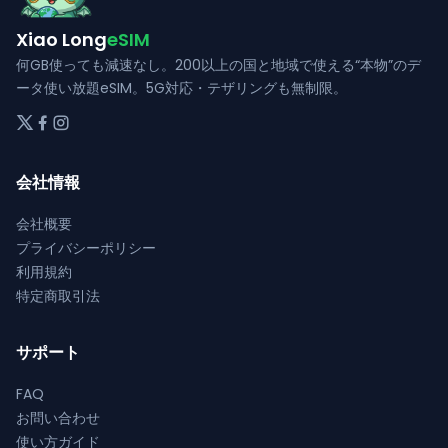
ペ
ペ
エ
シ
ー
ー
Xiao Long
eSIM
ー
ョ
ジ
ジ
シ
何GB使っても減速なし。200以上の国と地域で使える“本物”のデ
ン
か
か
ョ
ータ使い放題eSIM。5G対応・テザリングも無制限。
が
ら
ら
ン
あ
選
選
が
り
択
択
あ
ま
で
で
会社情報
り
す。
き
き
ま
オ
会社概要
ま
ま
す。
プ
プライバシーポリシー
す
す
オ
シ
利用規約
プ
ョ
特定商取引法
シ
ン
ョ
は
ン
サポート
商
は
品
FAQ
商
ペ
お問い合わせ
品
ー
使い方ガイド
ペ