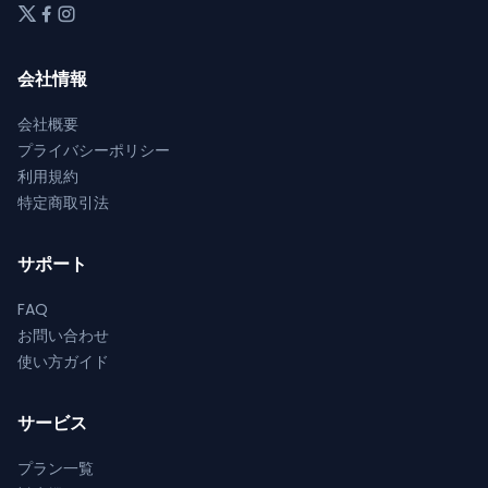
ジ
ジ
ョ
ン
か
か
ン
が
ら
ら
が
あ
会社情報
選
選
あ
り
択
択
り
ま
会社概要
で
で
ま
す。
プライバシーポリシー
き
き
す。
オ
利用規約
ま
ま
オ
プ
特定商取引法
す
す
プ
シ
シ
ョ
サポート
ョ
ン
ン
は
FAQ
は
商
お問い合わせ
商
品
使い方ガイド
品
ペ
ペ
ー
サービス
ー
ジ
ジ
か
プラン一覧
か
ら