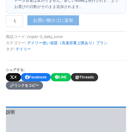
データ容量は変わりません。新しいeSIMは発行されず、上で
お選びの日数がそのまま追加されます。
中
お買い物カゴに追加
国
本
土・
商品コード:
cnjpkr-3_daily_zone
日
カテゴリー:
デイリー使い放題（高速容量上限あり）プラン
本・
タグ:
デイリー
韓
国
(デ
シェアする:
イ
リ
@
X
Facebook
LINE
Threads
ー
リンクをコピー
使
い
放
題・
高
説明
速
追加情報
容
量