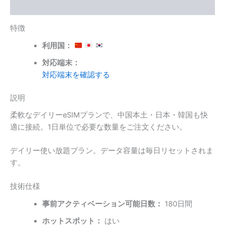
レビュー (0)
上
限
あ
特徴
り)
利用国：
個
対応端末：
対応端末を確認する
説明
柔軟なデイリーeSIMプランで、中国本土・日本・韓国も快
適に接続。1日単位で必要な数量をご注文ください。
デイリー使い放題プラン。データ容量は毎日リセットされま
す。
技術仕様
事前アクティベーション可能日数：
180日間
ホットスポット：
はい