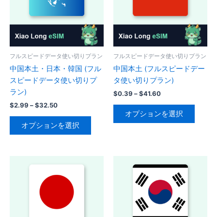
フルスピードデータ使い切りプラン
フルスピードデータ使い切りプラン
中国本土・日本・韓国 (フル
中国本土 (フルスピードデー
スピードデータ使い切りプ
タ使い切りプラン)
ラン)
価
$
0.39
–
$
41.60
格
価
$
2.99
–
$
32.50
こ
帯:
格
オプションを選択
こ
の
$0.39
帯:
オプションを選択
–
の
商
$2.99
$41.60
–
商
品
$32.50
品
に
に
は
は
複
複
数
数
の
の
バ