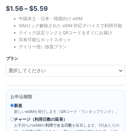
価
$
1.56
–
$
5.59
格
中国本土・日本・韓国向け eSIM
SIMロック解除された eSIM 対応デバイスで利用可能
帯:
クイック設定リンクとQRコードをすぐにお届け
$1.56
共有可能なホットスポット
デイリー使い放題プラン
–
プラン
$5.59
お申込種類
新規
新しいeSIMを発行します（QRコード・ワンタップリンク）。
チャージ（利用日数の延長）
お手持ちのeSIMの
利用できる日数
を延長します。1日あたりの