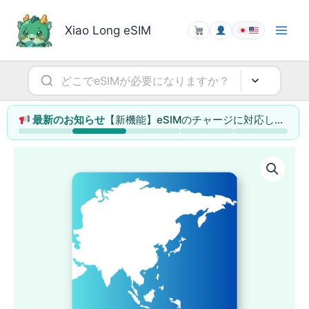
内
容
Xiao Long eSIM
を
ス
キ
ッ
プ
【新機能】eSIMのチャージに対応しました（データ容量の追加・利用日数の延長）
最新のお知らせ