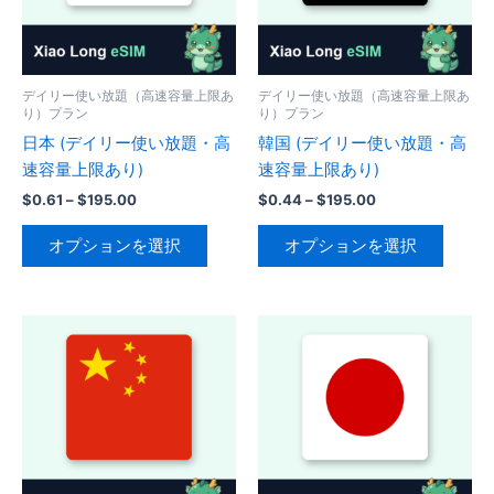
バ
リ
リ
エ
エ
ー
ー
シ
デイリー使い放題（高速容量上限あ
デイリー使い放題（高速容量上限あ
り）プラン
り）プラン
シ
ョ
日本 (デイリー使い放題・高
韓国 (デイリー使い放題・高
ョ
ン
速容量上限あり)
速容量上限あり)
ン
が
が
あ
価
価
$
0.61
–
$
195.00
$
0.44
–
$
195.00
格
格
あ
り
こ
こ
帯:
帯:
オプションを選択
オプションを選択
り
ま
の
の
$0.61
$0.44
–
–
ま
す。
商
商
$195.00
$195.00
す。
オ
品
品
オ
プ
に
に
プ
シ
は
は
シ
ョ
複
複
ョ
ン
数
数
ン
は
の
の
は
商
バ
バ
商
品
リ
リ