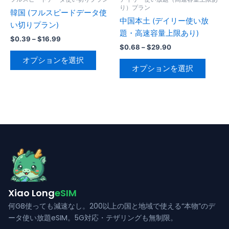
ペ
ペ
り）プラン
シ
シ
韓国 (フルスピードデータ使
ー
ー
中国本土 (デイリー使い放
ョ
ョ
い切りプラン)
ジ
ジ
題・高速容量上限あり)
ン
ン
価
$
0.39
–
$
16.99
か
か
が
が
価
格
$
0.68
–
$
29.90
こ
ら
ら
格
帯:
あ
あ
オプションを選択
こ
帯:
の
$0.39
選
選
オプションを選択
り
り
の
$0.68
–
商
択
択
–
$16.99
ま
ま
商
品
で
で
$29.90
す。
す。
品
に
き
き
オ
オ
に
は
ま
ま
プ
プ
は
複
す
す
シ
シ
複
数
ョ
ョ
数
の
ン
ン
の
バ
は
は
バ
リ
商
商
リ
エ
Xiao Long
eSIM
品
品
エ
ー
何GB使っても減速なし。200以上の国と地域で使える“本物”のデ
ペ
ペ
ー
シ
ータ使い放題eSIM。5G対応・テザリングも無制限。
ー
ー
シ
ョ