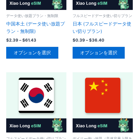
品
ペ
エ
エ
ペ
ー
ー
ー
データ使い放題プラン・無制限
フルスピードデータ使い切りプラン
ー
ジ
シ
シ
中国本土 (データ使い放題プ
日本 (フルスピードデータ使
ジ
か
ョ
ョ
ラン・無制限)
い切りプラン)
か
ら
ン
ン
価
価
$
2.39
–
$
61.43
$
0.39
–
$
36.40
ら
選
が
が
格
格
こ
こ
帯:
帯:
選
択
あ
あ
オプションを選択
オプションを選択
の
の
$2.39
$0.39
択
で
り
り
–
–
商
商
で
き
$61.43
$36.40
ま
ま
品
品
き
ま
す。
す。
に
に
ま
す
オ
オ
は
は
す
プ
プ
複
複
シ
シ
数
数
ョ
ョ
の
の
ン
ン
バ
バ
は
は
リ
リ
商
商
エ
エ
品
品
ー
ー
フルスピードデータ使い切りプラン
デイリー使い放題（高速容量上限あ