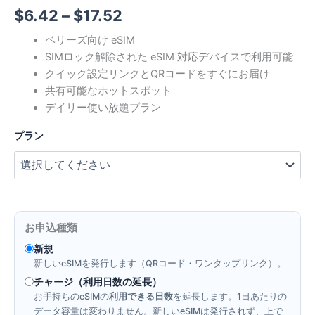
価
$
6.42
–
$
17.52
格
ベリーズ向け eSIM
SIMロック解除された eSIM 対応デバイスで利用可能
帯:
クイック設定リンクとQRコードをすぐにお届け
$6.42
共有可能なホットスポット
デイリー使い放題プラン
–
プラン
$17.52
お申込種類
新規
新しいeSIMを発行します（QRコード・ワンタップリンク）。
チャージ（利用日数の延長）
お手持ちのeSIMの
利用できる日数
を延長します。1日あたりの
データ容量は変わりません。新しいeSIMは発行されず、上で