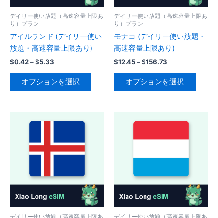
品
エ
エ
ペ
ペ
ー
ー
ー
デイリー使い放題（高速容量上限あ
デイリー使い放題（高速容量上限あ
ー
り）プラン
り）プラン
シ
シ
ジ
ジ
アイルランド (デイリー使い
モナコ (デイリー使い放題・
ョ
ョ
か
か
放題・高速容量上限あり)
高速容量上限あり)
ン
ン
ら
ら
が
が
価
価
$
0.42
–
$
5.33
$
12.45
–
$
156.73
選
格
格
選
あ
あ
こ
こ
択
帯:
帯:
オプションを選択
オプションを選択
択
り
り
の
の
$0.42
$12.45
で
で
–
–
ま
ま
商
商
き
$5.33
$156.73
き
す。
す。
品
品
ま
ま
オ
オ
に
に
す
す
プ
プ
は
は
シ
シ
複
複
ョ
ョ
数
数
ン
ン
の
の
は
は
バ
バ
商
商
リ
リ
品
品
エ
エ
ペ
ペ
ー
ー
デイリー使い放題（高速容量上限あ
デイリー使い放題（高速容量上限あ