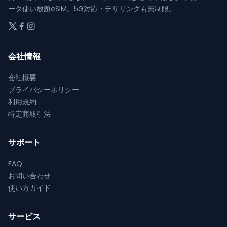
ジ
ジ
ョ
ョ
ータ使い放題eSIM。5G対応・テザリングも無制限。
か
か
ン
ン
ら
ら
が
が
選
選
あ
あ
択
択
り
り
会社情報
で
で
ま
ま
き
き
す。
す。
会社概要
ま
ま
オ
オ
プライバシーポリシー
す
す
プ
プ
利用規約
シ
シ
特定商取引法
ョ
ョ
ン
ン
サポート
は
は
商
商
FAQ
品
品
お問い合わせ
ペ
ペ
使い方ガイド
ー
ー
ジ
ジ
サービス
か
か