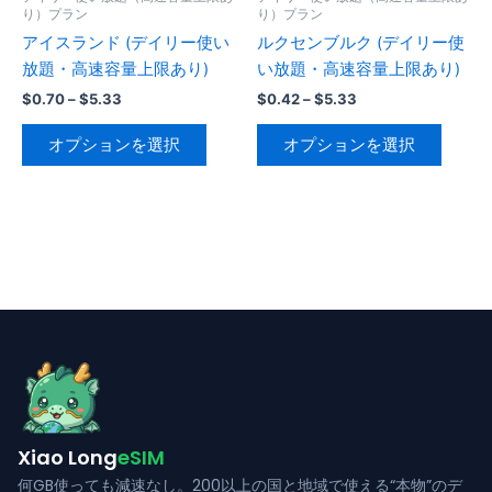
ー
ー
り）プラン
り）プラン
シ
シ
ジ
ジ
アイスランド (デイリー使い
ルクセンブルク (デイリー使
ョ
ョ
か
か
放題・高速容量上限あり)
い放題・高速容量上限あり)
ン
ン
ら
ら
が
が
価
価
$
0.70
–
$
5.33
$
0.42
–
$
5.33
格
格
選
選
あ
あ
こ
こ
帯:
帯:
オプションを選択
オプションを選択
択
択
り
り
の
の
$0.70
$0.42
で
で
–
–
ま
ま
商
商
$5.33
$5.33
き
き
す。
す。
品
品
ま
ま
オ
オ
に
に
す
す
プ
プ
は
は
シ
シ
複
複
ョ
ョ
数
数
ン
ン
の
の
は
は
バ
バ
商
商
リ
リ
品
品
エ
エ
ペ
ペ
ー
ー
Xiao Long
eSIM
ー
ー
シ
シ
何GB使っても減速なし。200以上の国と地域で使える“本物”のデ