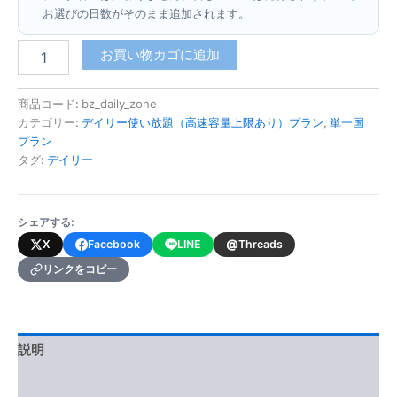
お選びの日数がそのまま追加されます。
ベ
お買い物カゴに追加
リ
ー
ズ
商品コード:
bz_daily_zone
(デ
カテゴリー:
デイリー使い放題（高速容量上限あり）プラン
,
単一国
イ
プラン
リ
タグ:
デイリー
ー
使
い
シェアする:
放
題・
@
X
Facebook
LINE
Threads
高
リンクをコピー
速
容
量
上
限
説明
あ
り)
追加情報