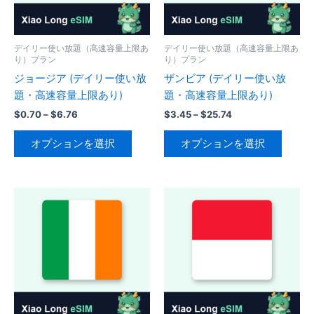
リ
リ
エ
エ
ー
ー
デイリー使い放題（高速容量上限あ
デイリー使い放題（高速容量上限あ
シ
り）プラン
り）プラン
シ
ョ
ジョージア (デイリー使い放
ザンビア (デイリー使い放
ョ
ン
題・高速容量上限あり)
題・高速容量上限あり)
ン
が
が
価
価
$
0.70
–
$
6.76
$
3.45
–
$
25.74
あ
格
格
あ
こ
こ
り
帯:
帯:
オプションを選択
オプションを選択
り
の
の
$0.70
$3.45
ま
–
–
ま
商
商
す。
$6.76
$25.74
す。
品
品
オ
オ
に
に
プ
プ
は
は
シ
シ
複
複
ョ
ョ
数
数
ン
ン
の
の
は
は
バ
バ
商
商
リ
リ
品