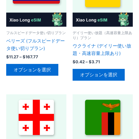
フルスピードデータ使い切りプラン
デイリー使い放題（高速容量上限あ
り）プラン
ベリーズ (フルスピードデー
ウクライナ (デイリー使い放
タ使い切りプラン)
題・高速容量上限あり)
価
$
11.27
–
$
167.77
価
格
$
0.42
–
$
3.71
こ
格
帯:
オプションを選択
こ
帯:
の
$11.27
オプションを選択
の
$0.42
–
商
–
$167.77
商
品
$3.71
品
に
に
は
は
複
複
数
数
の
の
バ
バ