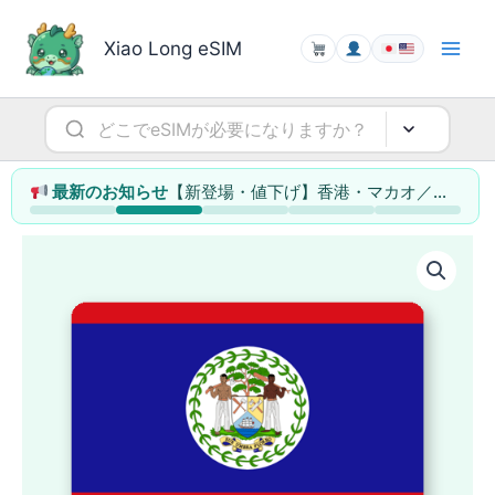
内
容
Xiao Long eSIM
を
ス
キ
ッ
プ
【新登場・値下げ】香港・マカオ／シンガポール／タイ／マレーシアのeSIMを大幅拡充（最大78%値下げ）
最新のお知らせ