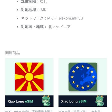
速度制限：
なし
対応地域：
MK
ネットワーク：
MK – Telekom.mk 5G
対応国・地域：
北マケドニア
関連商品
デイリー使い放題（高速容量上限あ
データ使い放題プラン・無制限