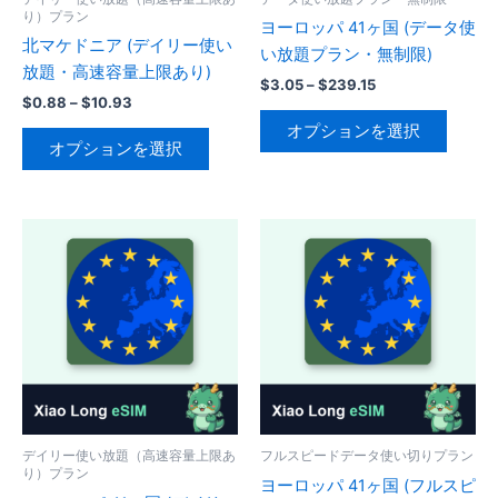
り）プラン
ヨーロッパ 41ヶ国 (データ使
北マケドニア (デイリー使い
い放題プラン・無制限)
放題・高速容量上限あり)
価
$
3.05
–
$
239.15
価
$
0.88
–
$
10.93
格
こ
格
帯:
オプションを選択
こ
帯:
の
$3.05
オプションを選択
の
$0.88
–
商
–
$239.15
商
品
$10.93
品
に
に
は
は
複
複
数
数
の
の
バ
バ
リ
リ
エ
エ
ー
ー
デイリー使い放題（高速容量上限あ
フルスピードデータ使い切りプラン
シ
り）プラン
シ
ヨーロッパ 41ヶ国 (フルスピ
ョ