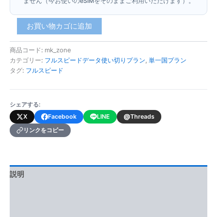
ません（今お使いのeSIMをそのままご利用いただけます）。
北
お買い物カゴに追加
マ
ケ
商品コード:
mk_zone
ド
カテゴリー:
フルスピードデータ使い切りプラン
,
単一国プラン
ニ
ア
タグ:
フルスピード
(フ
ル
ス
シェアする:
ピ
@
X
Facebook
LINE
Threads
ー
ド
リンクをコピー
デ
ー
タ
使
説明
い
切
追加情報
り
プ
レビュー (0)
ラ