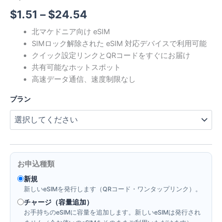
価
$
1.51
–
$
24.54
格
北マケドニア向け eSIM
SIMロック解除された eSIM 対応デバイスで利用可能
帯:
クイック設定リンクとQRコードをすぐにお届け
$1.51
共有可能なホットスポット
高速データ通信、速度制限なし
–
プラン
$24.54
お申込種類
新規
新しいeSIMを発行します（QRコード・ワンタップリンク）。
チャージ（容量追加）
お手持ちのeSIMに容量を追加します。新しいeSIMは発行され