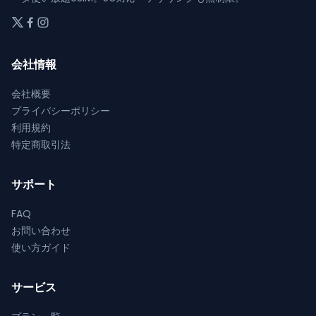
が
ら
ン
選
あ
選
が
択
り
択
あ
で
ま
で
会社情報
り
き
す。
き
ま
ま
オ
会社概要
ま
す。
す
プ
プライバシーポリシー
す
オ
シ
利用規約
プ
ョ
特定商取引法
シ
ン
ョ
は
ン
サポート
商
は
品
FAQ
商
ペ
お問い合わせ
品
ー
使い方ガイド
ペ
ジ
ー
か
ジ
サービス
ら
か
選