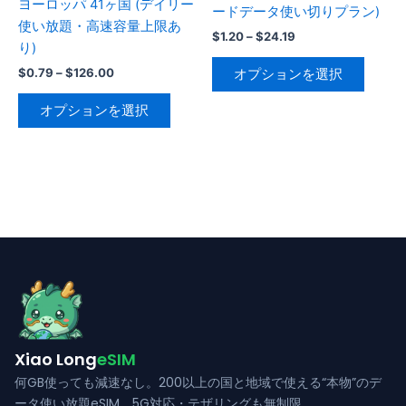
ヨーロッパ 41ヶ国 (デイリー
ョ
ードデータ使い切りプラン)
ン
使い放題・高速容量上限あ
ン
が
価
$
1.20
–
$
24.19
り)
が
格
あ
こ
帯:
あ
価
$
0.79
–
$
126.00
オプションを選択
り
の
$1.20
格
り
こ
–
ま
帯:
商
オプションを選択
$24.19
ま
の
$0.79
す。
品
–
す。
商
オ
に
$126.00
オ
品
プ
は
プ
に
シ
複
シ
は
ョ
数
ョ
複
ン
の
ン
数
は
バ
は
の
商
リ
商
バ
品
エ
品
リ
ペ
ー
ペ
エ
ー
シ
ー
Xiao Long
eSIM
ー
ジ
ョ
ジ
シ
何GB使っても減速なし。200以上の国と地域で使える“本物”のデ
か
ン
か
ョ
ータ使い放題eSIM。5G対応・テザリングも無制限。
ら