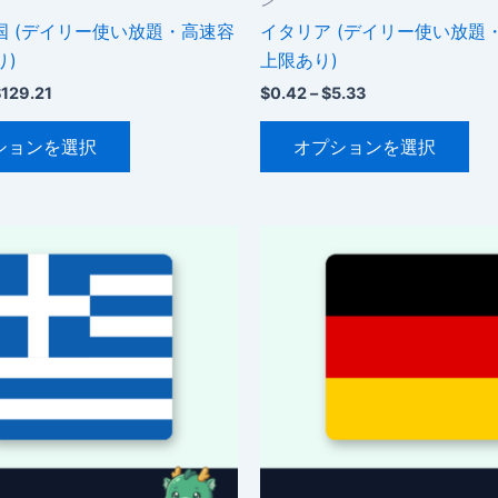
国 (デイリー使い放題・高速容
イタリア (デイリー使い放題
り)
上限あり)
価
価
$
129.21
$
0.42
–
$
5.33
格
格
こ
こ
帯:
帯:
ションを選択
オプションを選択
$18.08
$0.42
の
の
–
–
商
商
$129.21
$5.33
品
品
に
に
は
は
複
複
数
数
の
の
バ
バ
リ
リ
エ
エ
ー
ー