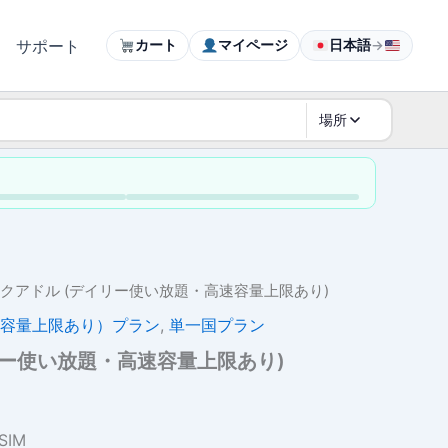
サポート
カート
マイページ
日本語
→
場所
エクアドル (デイリー使い放題・高速容量上限あり)
容量上限あり）プラン
,
単一国プラン
リー使い放題・高速容量上限あり)
価
格
SIM