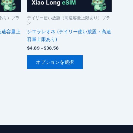
シ
ョ
ン
あり）プラ
デイリー使い放題（高速容量上限あり）プラ
ン
が
高速容量上
シエラレオネ (デイリー使い放題・高速
あ
容量上限あり)
り
ま
価
$
4.89
–
$
38.56
格
。
す。
こ
帯:
オプションを選択
オ
$4.89
の
–
プ
商
$38.56
シ
品
ョ
に
ン
は
は
複
商
数
品
の
ペ
バ
ー