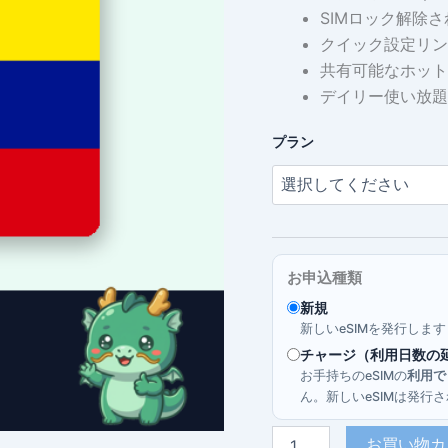
SIMロック解除さ
クイック設定リン
共有可能なホット
デイリー使い放題
プラン
お申込種類
新規
新しいeSIMを発行しま
チャージ（利用日数の
お手持ちのeSIMの
利用で
ん。新しいeSIMは発
エ
お買い物カ