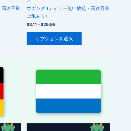
・高速容量
ウガンダ (デイリー使い放題・高速容量
上限あり)
価
$
3.11
–
$
29.95
格
こ
帯:
オプションを選択
$3.11
の
–
商
$29.95
品
に
は
複
数
の
バ
リ
エ
ー