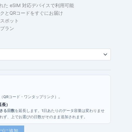
れた eSIM 対応デバイスで利用可能
帯:
クとQRコードをすぐにお届け
$1.64
スポット
プラン
–
$12.87
す（QRコード・ワンタップリンク）。
延長）
きる日数
を延長します。1日あたりのデータ容量は変わりませ
行されず、上でお選びの日数がそのまま追加されます。
ゴに追加