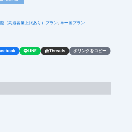
題（高速容量上限あり）プラン
,
単一国プラン
@
acebook
LINE
Threads
リンクをコピー