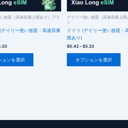
シ
シ
ョ
ョ
ン
ン
い放題（高速容量上限あり）プラ
デイリー使い放題（高速容量上限
ン
が
が
 (デイリー使い放題・高速容量
ドイツ (デイリー使い放題・
あ
あ
限あり)
り
り
ま
ま
価
価
5.33
$
0.42
–
$
5.33
格
格
す。
す
こ
こ
帯:
帯:
ションを選択
オプションを選択
オ
オ
$0.42
$0.42
の
の
–
–
プ
プ
商
商
$5.33
$5.33
シ
シ
品
品
ョ
ョ
に
に
ン
ン
は
は
は
は
複
複
商
商
数
数
品
品
の
の
ペ
ペ
バ
バ
ー
ー