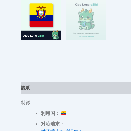
説明
追加情報
レビュー (0)
特徴
利用国：
対応端末：