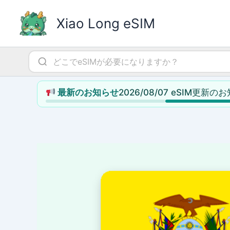
内
容
Xiao Long eSIM
を
ス
キ
ッ
プ
2026/08/07 eSIM更新の
最新のお知らせ