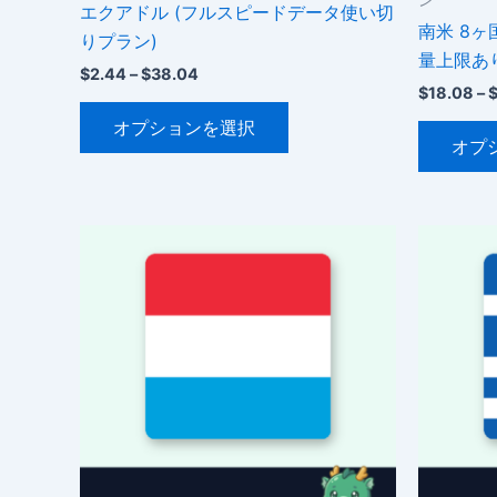
エクアドル (フルスピードデータ使い切
南米 8ヶ
りプラン)
量上限あ
価
$
2.44
–
$
38.04
格
$
18.08
–
こ
帯:
オプションを選択
$2.44
の
オプ
–
商
$38.04
品
に
は
複
数
の
バ
リ
エ
ー
シ