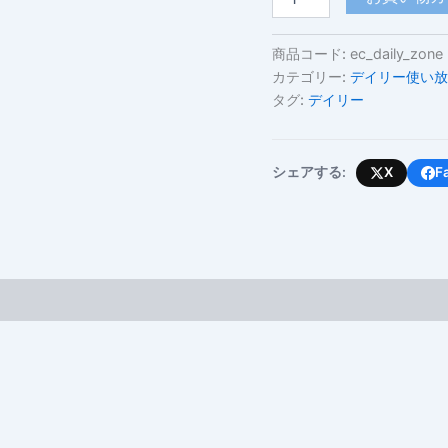
ク
ア
ド
商品コード:
ec_daily_zone
ル
カテゴリー:
デイリー使い放
(デ
タグ:
デイリー
イ
リ
ー
使
シェアする:
X
F
い
放
題・
高
速
容
量
上
限
あ
り)
個