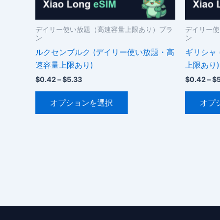
ョ
ン
デイリー使い放題（高速容量上限あり）プラ
デイリー使
が
ン
ン
あ
ルクセンブルク (デイリー使い放題・高
ギリシャ
り
速容量上限あり)
上限あり)
ま
価
$
0.42
–
$
5.33
$
0.42
–
$
す。
格
こ
オ
帯:
オプションを選択
オプ
$0.42
の
プ
–
商
シ
$5.33
品
ョ
に
ン
は
は
複
商
数
品
の
ペ
バ
ー