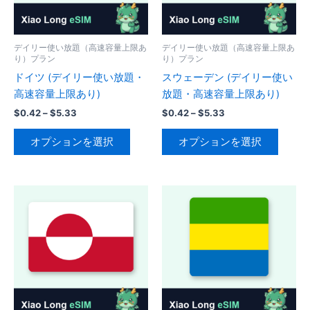
リ
リ
エ
エ
ー
ー
デイリー使い放題（高速容量上限あ
デイリー使い放題（高速容量上限あ
シ
り）プラン
り）プラン
シ
ョ
ドイツ (デイリー使い放題・
スウェーデン (デイリー使い
ョ
ン
高速容量上限あり)
放題・高速容量上限あり)
ン
が
が
価
価
$
0.42
–
$
5.33
$
0.42
–
$
5.33
あ
格
格
あ
こ
こ
り
帯:
帯:
オプションを選択
オプションを選択
り
の
の
$0.42
$0.42
ま
–
–
ま
商
商
す。
$5.33
$5.33
す。
品
品
オ
オ
に
に
プ
プ
は
は
シ
シ
複
複
ョ
ョ
数
数
ン
ン
の
の
は
は
バ
バ
商
商
リ
リ
品