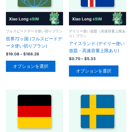
フルスピードデータ使い切りプラン
デイリー使い放題（高速容量上限あ
り）プラン
世界72ヶ国 (フルスピードデ
アイスランド (デイリー使い
ータ使い切りプラン)
放題・高速容量上限あり)
価
$
19.08
–
$
166.26
価
格
$
0.70
–
$
5.33
こ
格
帯:
オプションを選択
こ
帯:
の
$19.08
オプションを選択
の
$0.70
–
商
–
$166.26
商
品
$5.33
品
に
に
は
は
複
複
数
数
の
の
バ
バ