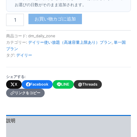
お選びの日数がそのまま追加されます。
ド
お買い物カゴに追加
ミ
ニ
カ
商品コード:
dm_daily_zone
(デ
カテゴリー:
デイリー使い放題（高速容量上限あり）プラン
,
単一国
イ
プラン
リ
タグ:
デイリー
ー
使
い
シェアする:
放
題・
@
X
Facebook
LINE
Threads
高
リンクをコピー
速
容
量
上
限
説明
あ
り)
追加情報