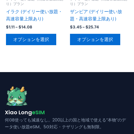
ー
ー
り）プラン
り）プラン
シ
シ
ジ
ジ
イラク (デイリー使い放題・
ザンビア (デイリー使い放
ョ
ョ
か
か
高速容量上限あり)
題・高速容量上限あり)
ン
ン
ら
ら
が
が
価
価
$
1.11
–
$
14.08
$
3.45
–
$
25.74
格
格
選
選
あ
あ
こ
こ
帯:
帯:
オプションを選択
オプションを選択
択
択
り
り
の
の
$1.11
$3.45
で
で
–
–
ま
ま
商
商
$14.08
$25.74
き
き
す。
す。
品
品
ま
ま
オ
オ
に
に
す
す
プ
プ
は
は
シ
シ
複
複
ョ
ョ
数
数
ン
ン
の
の
は
は
バ
バ
商
商
リ
リ
Xiao Long
eSIM
品
品
エ
エ
何GB使っても減速なし。200以上の国と地域で使える“本物”のデ
ペ
ペ
ー
ー
ータ使い放題eSIM。5G対応・テザリングも無制限。
ー
ー
シ
シ