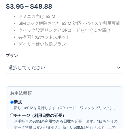
価
$
3.95
–
$
48.88
格
ドミニカ向け eSIM
SIMロック解除された eSIM 対応デバイスで利用可能
帯:
クイック設定リンクとQRコードをすぐにお届け
$3.95
共有可能なホットスポット
デイリー使い放題プラン
–
プラン
$48.88
お申込種類
新規
新しいeSIMを発行します（QRコード・ワンタップリンク）。
チャージ（利用日数の延長）
お手持ちのeSIMの
利用できる日数
を延長します。1日あたりの
データ容量は変わりません。新しいeSIMは発行されず、上で