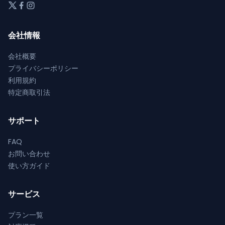
ジ
ジ
ョ
ョ
か
か
ン
ン
ら
ら
が
が
会社情報
選
選
あ
あ
択
択
り
り
会社概要
で
で
ま
ま
プライバシーポリシー
き
き
す。
す。
利用規約
ま
ま
オ
オ
特定商取引法
す
す
プ
プ
シ
シ
サポート
ョ
ョ
ン
ン
FAQ
は
は
お問い合わせ
商
商
使い方ガイド
品
品
ペ
ペ
サービス
ー
ー
ジ
ジ
プラン一覧
か
か