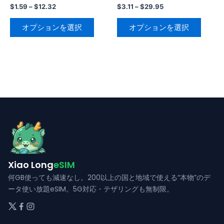
ら
ら
が
が
価
価
$
1.59
–
$
12.32
$
3.11
–
$
29.95
格
格
選
選
あ
あ
こ
こ
帯:
帯:
オプションを選択
オプションを選択
択
択
り
り
の
の
$1.59
$3.11
で
で
–
–
ま
ま
商
商
$12.32
$29.95
き
き
す。
す。
品
品
ま
ま
オ
オ
に
に
す
す
プ
プ
は
は
シ
シ
複
複
ョ
ョ
数
数
ン
ン
の
の
は
は
バ
バ
商
商
リ
リ
品
品
エ
エ
ペ
ペ
Xiao Long
eSIM
ー
ー
ー
ー
シ
シ
何GB使っても減速なし。200以上の国と地域で使える“本物”のデ
ジ
ジ
ョ
ョ
ータ使い放題eSIM。5G対応・テザリングも無制限。
か
か
ン
ン
ら
ら
が
が
選
選
あ
あ