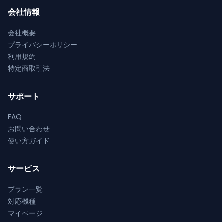
択
択
会社情報
り
り
で
で
ま
ま
会社概要
き
き
す。
す。
プライバシーポリシー
ま
ま
オ
オ
利用規約
す
す
プ
プ
特定商取引法
シ
シ
ョ
ョ
ン
ン
サポート
は
は
FAQ
商
商
お問い合わせ
品
品
使い方ガイド
ペ
ペ
ー
ー
ジ
ジ
サービス
か
か
プラン一覧
ら
ら
対応機種
選
選
マイページ
択
択