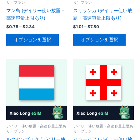
り）プラン
り）プラン
シ
ョ
マン島 (デイリー使い放題・
スリランカ (デイリー使い放
ョ
ン
高速容量上限あり)
題・高速容量上限あり)
ン
が
が
価
価
$
0.78
–
$
2.34
$
1.01
–
$
7.80
あ
格
格
あ
こ
こ
り
帯:
帯:
オプションを選択
オプションを選択
り
の
の
$0.78
$1.01
ま
–
–
ま
商
商
す。
$2.34
$7.80
す。
品
品
オ
オ
に
に
プ
プ
は
は
シ
シ
複
複
ョ
ョ
数
数
ン
ン
の
の
は
は
バ
バ
商
商
リ
リ
品
品
エ
エ
ペ
ペ
ー
ー
ー
デイリー使い放題（高速容量上限あ
デイリー使い放題（高速容量上限あ
ー
り）プラン
り）プラン
シ
シ
ジ
ジ
ルクセンブルク (デイリー使
ジョージア (デイリー使い放
ョ
ョ