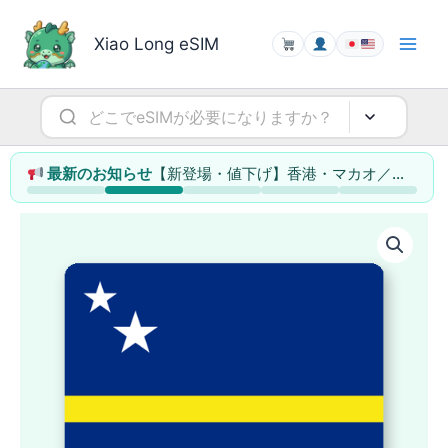
内
容
Xiao Long eSIM
を
ス
キ
ッ
プ
【新登場・値下げ】香港・マカオ／シンガポール／タイ／マレーシアのeSIMを大幅拡充（最大78%値下げ）
最新のお知らせ