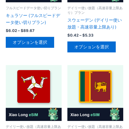
フルスピードデータ使い切りプラン
デイリー使い放題（高速容量上限あ
り）プラン
キュラソー (フルスピードデ
スウェーデン (デイリー使い
ータ使い切りプラン)
放題・高速容量上限あり)
価
$
6.02
–
$
89.67
価
格
$
0.42
–
$
5.33
こ
格
帯:
オプションを選択
こ
帯:
の
$6.02
オプションを選択
の
$0.42
–
商
–
$89.67
商
品
$5.33
品
に
に
は
は
複
複
数
数
の
の
バ
バ
リ
リ
エ
エ
ー
ー
デイリー使い放題（高速容量上限あ
デイリー使い放題（高速容量上限あ
シ