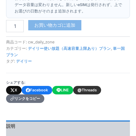
データ容量は変わりません。新しいeSIMは発行されず、上で
お選びの日数がそのまま追加されます。
キ
お買い物カゴに追加
ュ
ラ
ソ
商品コード:
cw_daily_zone
ー
カテゴリー:
デイリー使い放題（高速容量上限あり）プラン
,
単一国
(デ
プラン
イ
タグ:
デイリー
リ
ー
使
シェアする:
い
放
@
X
Facebook
LINE
Threads
題・
リンクをコピー
高
速
容
量
上
説明
限