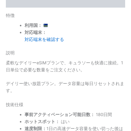
あ
追加情報
り)
個
特徴
利用国：
対応端末：
対応端末を確認する
説明
柔軟なデイリーeSIMプランで、キュラソーも快適に接続。1
日単位で必要な数量をご注文ください。
デイリー使い放題プラン。データ容量は毎日リセットされま
す。
技術仕様
事前アクティベーション可能日数：
180日間
ホットスポット：
はい
速度制限：
1日の高速データ容量を使い切った後は