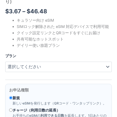
り)
価
$
3.67
–
$
46.48
格
キュラソー向け eSIM
SIMロック解除された eSIM 対応デバイスで利用可能
帯:
クイック設定リンクとQRコードをすぐにお届け
$3.67
共有可能なホットスポット
デイリー使い放題プラン
–
プラン
$46.48
お申込種類
新規
新しいeSIMを発行します（QRコード・ワンタップリンク）。
チャージ（利用日数の延長）
お手持ちのeSIMの
利用できる日数
を延長します。1日あたりの