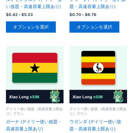
か
か
い放題・高速容量上限あり)
題・高速容量上限あり)
ン
ン
ら
ら
が
が
価
価
$
0.42
–
$
5.33
$
0.70
–
$
6.76
選
格
格
選
あ
あ
こ
こ
択
帯:
帯:
オプションを選択
オプションを選択
択
り
り
の
の
$0.42
$0.70
で
で
–
–
ま
ま
商
商
き
$5.33
$6.76
き
す。
す。
品
品
ま
ま
オ
オ
に
に
す
す
プ
プ
は
は
シ
シ
複
複
ョ
ョ
数
数
ン
ン
の
の
は
は
バ
バ
商
商
リ
リ
品
品
エ
エ
ペ
ペ
ー
ー
デイリー使い放題（高速容量上限あ
デイリー使い放題（高速容量上限あ
ー
ー
り）プラン
り）プラン
シ
シ
ジ
ジ
ガーナ (デイリー使い放題・
ウガンダ (デイリー使い放
ョ
ョ
か
か
高速容量上限あり)
題・高速容量上限あり)
ン
ン