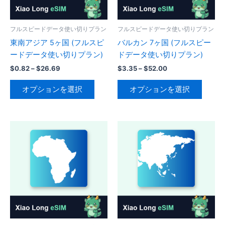
リ
リ
エ
エ
ー
ー
フルスピードデータ使い切りプラン
フルスピードデータ使い切りプラン
シ
シ
東南アジア 5ヶ国 (フルスピ
バルカン 7ヶ国 (フルスピー
ョ
ョ
ードデータ使い切りプラン)
ドデータ使い切りプラン)
ン
ン
価
価
$
0.82
–
$
26.69
$
3.35
–
$
52.00
が
が
格
格
こ
こ
帯:
帯:
あ
あ
オプションを選択
オプションを選択
の
の
$0.82
$3.35
り
り
–
–
商
商
$26.69
$52.00
ま
ま
品
品
す。
す。
に
に
オ
オ
は
は
プ
プ
複
複
シ
シ
数
数
ョ
ョ
の
の
ン
ン
バ
バ
は
は
リ
リ
商
商
エ
エ
品
品