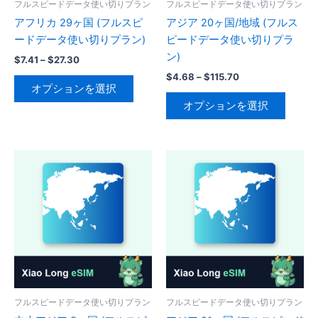
ー
ー
フルスピードデータ使い切りプラン
フルスピードデータ使い切りプラン
ペ
ペ
シ
シ
アフリカ 29ヶ国 (フルスピ
アジア 20ヶ国/地域 (フルス
ー
ー
ョ
ョ
ードデータ使い切りプラン)
ピードデータ使い切りプラ
ジ
ジ
ン
ン
ン)
価
$
7.41
–
$
27.30
か
か
が
が
格
価
$
4.68
–
$
115.70
こ
ら
ら
帯:
あ
あ
格
オプションを選択
の
こ
$7.41
選
選
帯:
り
り
オプションを選択
–
商
の
$4.68
択
択
$27.30
ま
ま
–
品
商
で
で
$115.70
す。
す。
に
品
き
き
オ
オ
は
に
ま
ま
プ
プ
複
は
す
す
シ
シ
数
複
ョ
ョ
の
数
ン
ン
バ
の
は
は
リ
バ
商
商
エ
リ
品
品
ー
エ
ペ
ペ
シ
ー
フルスピードデータ使い切りプラン
フルスピードデータ使い切りプラン
ー
ー
ョ
シ