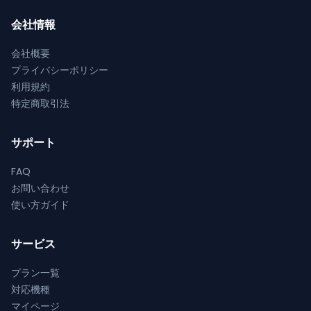
ら
か
が
が
選
ら
会社情報
あ
あ
択
選
り
り
会社概要
で
択
ま
ま
プライバシーポリシー
き
で
す。
す。
利用規約
ま
き
オ
オ
特定商取引法
す
ま
プ
プ
す
シ
シ
サポート
ョ
ョ
ン
ン
FAQ
は
は
お問い合わせ
商
商
使い方ガイド
品
品
ペ
ペ
サービス
ー
ー
ジ
ジ
プラン一覧
か
か
対応機種
ら
ら
マイページ