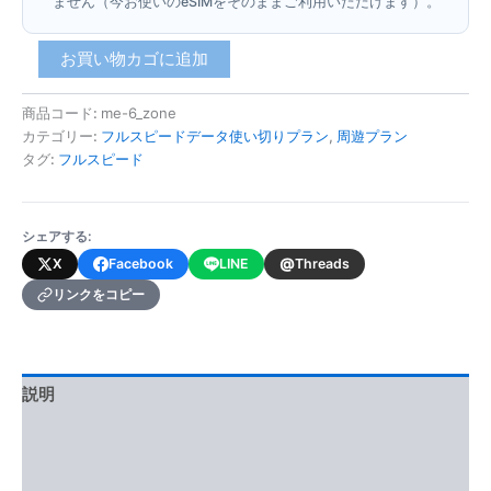
ません（今お使いのeSIMをそのままご利用いただけます）。
湾
お買い物カゴに追加
岸
地
商品コード:
me-6_zone
域
カテゴリー:
フルスピードデータ使い切りプラン
,
周遊プラン
6
ヶ
タグ:
フルスピード
国
(フ
ル
シェアする:
ス
@
X
Facebook
LINE
Threads
ピ
ー
リンクをコピー
ド
デ
ー
タ
説明
使
い
追加情報
切
り
レビュー (0)
プ