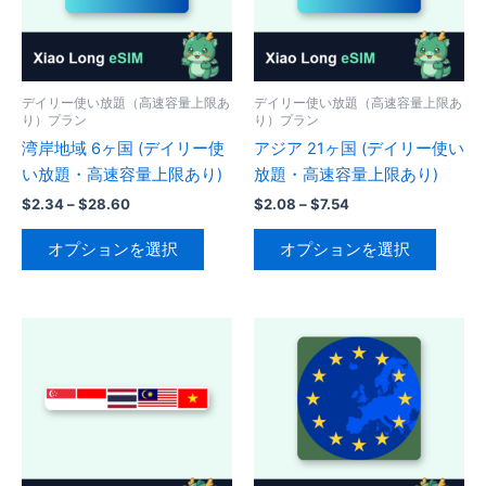
デイリー使い放題（高速容量上限あ
デイリー使い放題（高速容量上限あ
り）プラン
り）プラン
湾岸地域 6ヶ国 (デイリー使
アジア 21ヶ国 (デイリー使い
い放題・高速容量上限あり)
放題・高速容量上限あり)
価
価
$
2.34
–
$
28.60
$
2.08
–
$
7.54
格
格
こ
こ
帯:
帯:
オプションを選択
オプションを選択
の
の
$2.34
$2.08
–
–
商
商
$28.60
$7.54
品
品
に
に
は
は
複
複
数
数
の
の
バ
バ