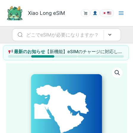
内
容
Xiao Long eSIM
を
ス
キ
ッ
プ
【新機能】eSIMのチャージに対応しました（データ容量の追加・利用日数の延長）
最新のお知らせ