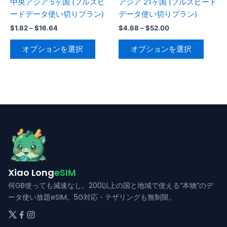
中央アジア 5ヶ国 (フルスピ
アジア 21ヶ国 (フルスピード
ジ
ジ
ン
ョ
ードデータ使い切りプラン)
データ使い切りプラン)
か
か
が
ン
価
価
$
1.82
–
$
16.64
$
4.68
–
$
52.00
ら
ら
あ
が
格
格
こ
こ
選
選
帯:
帯:
り
あ
オプションを選択
オプションを選択
の
の
$1.82
$4.68
択
択
ま
り
–
–
商
商
で
で
$16.64
$52.00
す。
ま
品
品
き
き
オ
す。
に
に
ま
ま
プ
オ
は
は
す
す
シ
プ
複
複
ョ
シ
数
数
ン
ョ
の
の
は
ン
バ
バ
商
は
リ
リ
品
商
Xiao Long
eSIM
エ
エ
ペ
品
何GB使っても減速なし。200以上の国と地域で使える“本物”のデ
ー
ー
ー
ペ
ータ使い放題eSIM。5G対応・テザリングも無制限。
シ
シ
ジ
ー
ョ
ョ
か
ジ
ン
ン