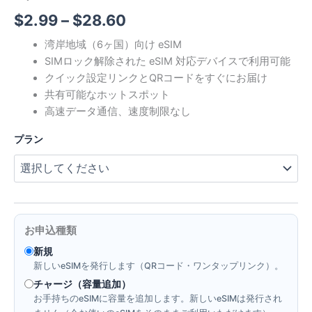
価
$
2.99
–
$
28.60
格
湾岸地域（6ヶ国）向け eSIM
SIMロック解除された eSIM 対応デバイスで利用可能
帯:
クイック設定リンクとQRコードをすぐにお届け
$2.99
共有可能なホットスポット
高速データ通信、速度制限なし
–
プラン
$28.60
お申込種類
新規
新しいeSIMを発行します（QRコード・ワンタップリンク）。
チャージ（容量追加）
お手持ちのeSIMに容量を追加します。新しいeSIMは発行され