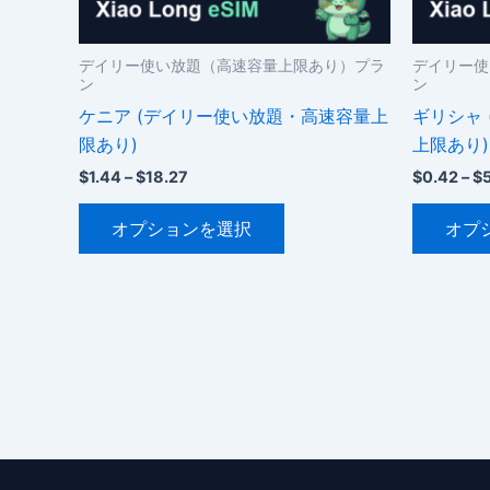
ョ
ン
デイリー使い放題（高速容量上限あり）プラ
デイリー使
が
ン
ン
あ
ケニア (デイリー使い放題・高速容量上
ギリシャ
り
限あり)
上限あり)
ま
価
$
1.44
–
$
18.27
$
0.42
–
$
す。
格
こ
オ
帯:
オプションを選択
オプ
$1.44
の
プ
–
商
シ
$18.27
品
ョ
に
ン
は
は
複
商
数
品
の
ペ
バ
ー