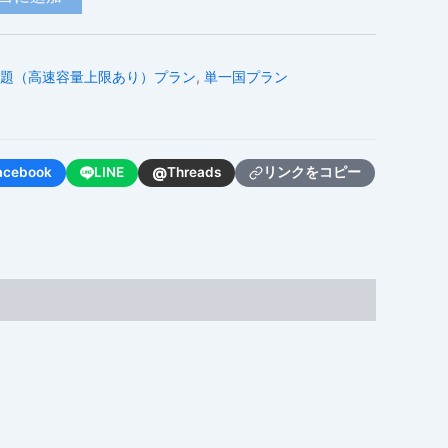
題（高速容量上限あり）プラン
,
単一国プラン
@
acebook
LINE
Threads
リンクをコピー