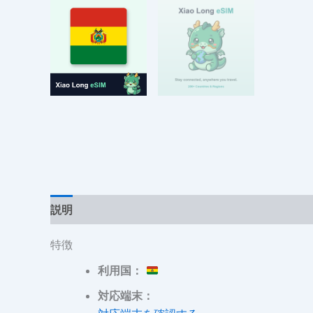
説明
追加情報
レビュー (0)
特徴
利用国：
対応端末：