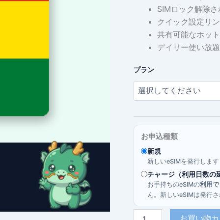
SIMロック解除さ
クイック設定リン
共有可能なホット
デイリー使い放題
プラン
お申込種類
新規
新しいeSIMを発行しま
チャージ（利用日数の
お手持ちのeSIMの
利用で
ん。新しいeSIMは発
ボ
お買い物カ