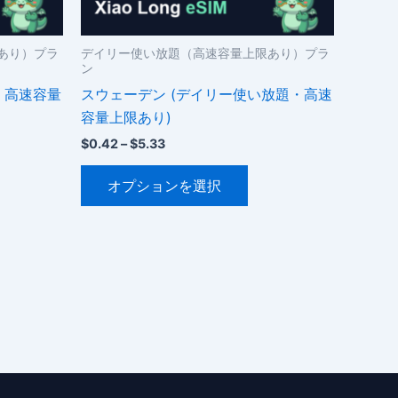
シ
ョ
ン
あり）プラ
デイリー使い放題（高速容量上限あり）プラ
ン
が
・高速容量
スウェーデン (デイリー使い放題・高速
あ
容量上限あり)
り
ま
価
$
0.42
–
$
5.33
格
。
す。
こ
帯:
オプションを選択
オ
$0.42
の
–
プ
商
$5.33
シ
品
ョ
に
ン
は
は
複
商
数
品
の
ペ
バ
ー