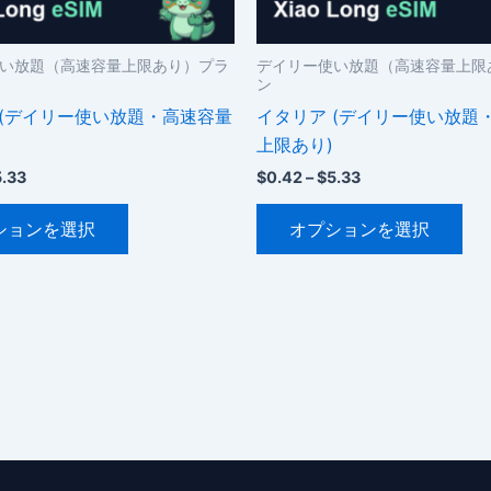
シ
シ
ョ
ョ
ン
ン
い放題（高速容量上限あり）プラ
デイリー使い放題（高速容量上限
ン
が
が
 (デイリー使い放題・高速容量
イタリア (デイリー使い放題
あ
あ
上限あり)
り
り
ま
ま
価
価
5.33
$
0.42
–
$
5.33
格
格
す。
す
こ
こ
帯:
帯:
ションを選択
オプションを選択
オ
オ
$0.42
$0.42
の
の
–
–
プ
プ
商
商
$5.33
$5.33
シ
シ
品
品
ョ
ョ
に
に
ン
ン
は
は
は
は
複
複
商
商
数
数
品
品
の
の
ペ
ペ
バ
バ
ー
ー