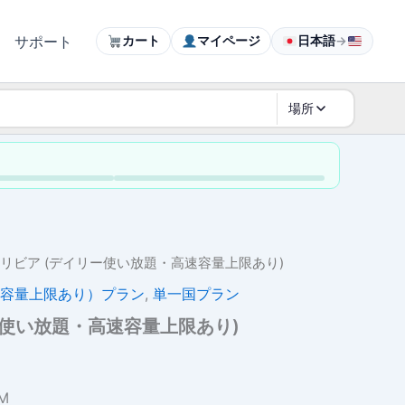
サポート
カート
マイページ
日本語
→
場所
ボリビア (デイリー使い放題・高速容量上限あり)
容量上限あり）プラン
,
単一国プラン
ー使い放題・高速容量上限あり)
M