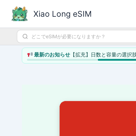
内
容
Xiao Long eSIM
を
ス
キ
ッ
プ
【拡充】日数と容量の選択
最新のお知らせ