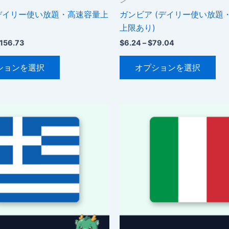
(デイリー使い放題・高速容量上
ガンビア (デイリー使い放題
上限あり)
価
価
156.73
$
6.24
–
$
79.04
格
格
こ
こ
帯:
帯:
ションを選択
オプションを選択
$12.45
$6.24
の
の
–
–
商
商
$156.73
$79.04
品
品
に
に
は
は
複
複
数
数
の
の
バ
バ
リ
リ
エ
エ
ー
ー