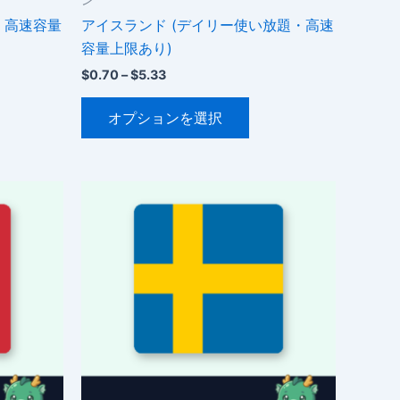
・高速容量
アイスランド (デイリー使い放題・高速
容量上限あり)
価
$
0.70
–
$
5.33
格
こ
帯:
オプションを選択
$0.70
の
–
商
$5.33
品
に
は
複
数
の
バ
リ
エ
ー