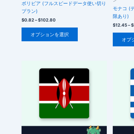
ボリビア (フルスピードデータ使い切り
モナコ 
プラン)
限あり)
価
$
0.82
–
$
102.80
格
$
12.45
–
$
こ
帯:
オプションを選択
$0.82
の
オプ
–
商
$102.80
品
に
は
複
数
の
バ
リ
エ
ー
シ