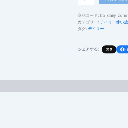
リ
ビ
ア
商品コード:
bo_daily_zone
(デ
カテゴリー:
デイリー使い放
イ
タグ:
デイリー
リ
ー
使
い
シェアする:
X
F
放
題・
高
速
容
量
上
限
あ
り)
個