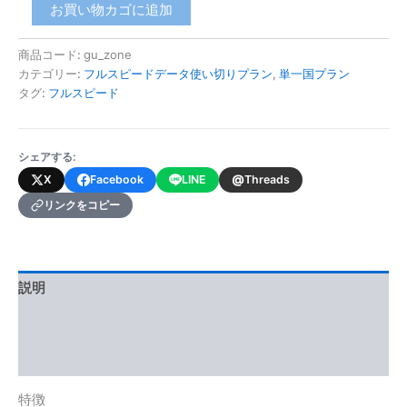
グ
お買い物カゴに追加
ア
ム
商品コード:
gu_zone
(フ
カテゴリー:
フルスピードデータ使い切りプラン
,
単一国プラン
ル
ス
タグ:
フルスピード
ピ
ー
ド
シェアする:
デ
@
X
Facebook
LINE
Threads
ー
タ
リンクをコピー
使
い
切
り
説明
プ
ラ
追加情報
ン)
個
レビュー (0)
特徴