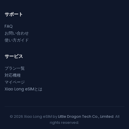
ョ
ョ
ン
ン
サポート
は
は
FAQ
商
商
お問い合わせ
品
品
使い方ガイド
ペ
ペ
ー
ー
ジ
ジ
サービス
か
か
プラン一覧
ら
ら
対応機種
選
選
マイページ
択
択
Xiao Long eSIMとは
で
で
き
き
ま
ま
す
す
© 2026 Xiao Long eSIM by
Little Dragon Tech Co., Limited
. All
rights reserved.