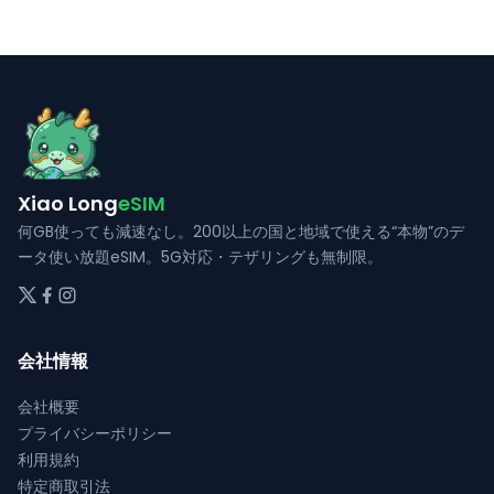
オ
オ
は
は
ま
ま
プ
プ
複
複
す
す
シ
シ
数
数
ョ
ョ
の
の
ン
ン
バ
バ
は
は
リ
リ
商
商
エ
エ
品
品
Xiao Long
eSIM
ー
ー
ペ
ペ
シ
シ
何GB使っても減速なし。200以上の国と地域で使える“本物”のデ
ー
ー
ョ
ョ
ータ使い放題eSIM。5G対応・テザリングも無制限。
ジ
ジ
ン
ン
か
か
が
が
ら
ら
あ
あ
選
選
会社情報
り
り
択
択
ま
ま
で
で
会社概要
す。
す。
き
き
プライバシーポリシー
オ
オ
ま
ま
利用規約
プ
プ
す
す
特定商取引法
シ
シ