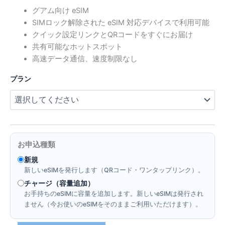
格
グアム向け eSIM
SIMロック解除された eSIM 対応デバイスで利用可能
帯:
クイック設定リンクとQRコードをすぐにお届け
$3.24
共有可能なホットスポット
高速データ通信、速度制限なし
–
プラン
$54.00
お申込種類
新規
新しいeSIMを発行します（QRコード・ワンタップリンク）。
チャージ（容量追加）
お手持ちのeSIMに容量を追加します。新しいeSIMは発行され
ません（今お使いのeSIMをそのままご利用いただけます）。