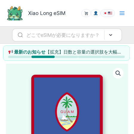
内
容
Xiao Long eSIM
を
ス
キ
ッ
プ
【拡充】日数と容量の選択肢を大幅に増やしました（1日単位で選べる行き先も）
最新のお知らせ