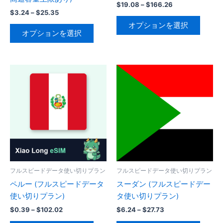
価
$
19.08
–
$
166.26
価
$
3.24
–
$
25.35
格
こ
格
帯:
オプションを選択
こ
帯:
の
$19.08
オプションを選択
の
$3.24
–
商
–
$166.26
商
品
$25.35
品
に
に
は
は
複
複
数
数
の
の
バ
バ
リ
リ
エ
エ
ー
ー
フルスピードデータ使い切りプラン
フルスピードデータ使い切りプラン
シ
シ
ペルー (フルスピードデータ
スーダン (フルスピードデー
ョ
ョ
使い切りプラン)
タ使い切りプラン)
ン
ン
が
価
価
$
0.39
–
$
102.02
$
6.24
–
$
27.73
が
格
格
あ
こ
こ