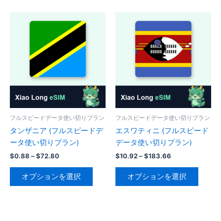
で
$78.00
$85.66
ま
ま
品
品
で
き
す。
す。
に
に
き
ま
オ
オ
は
は
ま
す
プ
プ
複
複
す
シ
シ
数
数
ョ
ョ
の
の
ン
ン
バ
バ
は
は
リ
リ
商
商
エ
エ
品
品
ー
ー
フルスピードデータ使い切りプラン
フルスピードデータ使い切りプラン
ペ
ペ
シ
シ
タンザニア (フルスピードデ
エスワティニ (フルスピード
ー
ー
ョ
ョ
ータ使い切りプラン)
データ使い切りプラン)
ジ
ジ
ン
ン
価
価
$
0.88
–
$
72.80
$
10.92
–
$
183.66
か
か
が
が
格
格
こ
こ
ら
ら
帯:
帯:
あ
あ
オプションを選択
オプションを選択
の
の
$0.88
$10.92
選
選
り
り
–
–
商
商
択
択
$72.80
$183.66
ま
ま
品
品
で
で
す。
す。
に
に
き
き