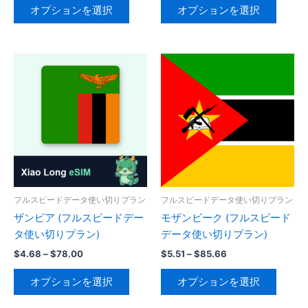
帯:
帯:
あ
オプションを選択
オプションを選択
り
の
の
$0.39
$6.24
り
–
–
ま
商
商
$102.02
$27.73
ま
す。
品
品
す。
オ
に
に
オ
プ
は
は
プ
シ
複
複
シ
ョ
数
数
ョ
ン
の
の
ン
は
バ
バ
は
商
リ
リ
商
品
エ
エ
品
ペ
ー
ー
フルスピードデータ使い切りプラン
フルスピードデータ使い切りプラン
ペ
ー
シ
シ
ザンビア (フルスピードデー
モザンビーク (フルスピード
ー
ジ
ョ
ョ
タ使い切りプラン)
データ使い切りプラン)
ジ
か
ン
ン
価
価
$
4.68
–
$
78.00
$
5.51
–
$
85.66
か
ら
が
が
格
格
こ
こ
ら
帯:
帯:
選
あ
あ
オプションを選択
オプションを選択
の
の
$4.68
$5.51
選
択
り
り
–
–
商
商
択