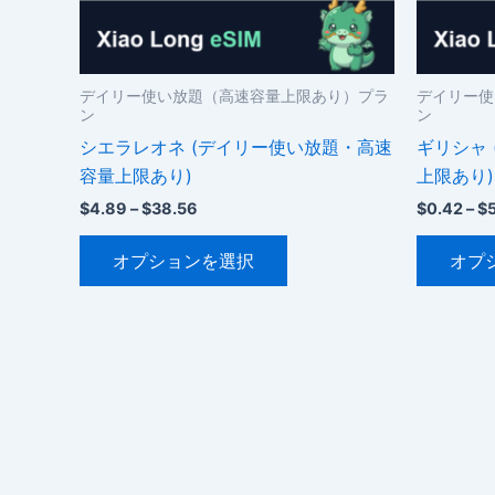
シ
ョ
ン
デイリー使い放題（高速容量上限あり）プラ
デイリー使
が
ン
ン
あ
シエラレオネ (デイリー使い放題・高速
ギリシャ
り
容量上限あり)
上限あり)
ま
価
$
4.89
–
$
38.56
$
0.42
–
$
す。
格
こ
オ
帯:
オプションを選択
オプ
$4.89
の
プ
–
商
シ
$38.56
品
ョ
に
ン
は
は
複
商
数
品
の
ペ