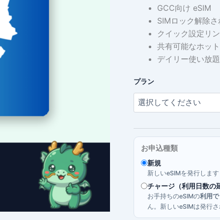
GCC向け eSIM
SIMロック解除さ
クイック設定リン
共有可能なホット
デイリー使い放題
プラン
お申込種類
新規
新しいeSIMを発行しま
チャージ（利用日数の
お手持ちのeSIMの
利用で
ん。新しいeSIMは発