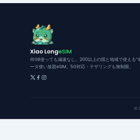
バ
ー
リ
ジ
エ
か
ー
ら
シ
選
ョ
択
ン
Xiao Long
eSIM
で
が
き
何GB使っても減速なし。200以上の国と地域で使える“
あ
ータ使い放題eSIM。5G対応・テザリングも無制限。
ま
り
す
ま
す。
オ
プ
© 
シ
ョ
ン
は