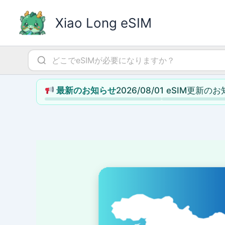
内
容
Xiao Long eSIM
を
ス
キ
ッ
プ
2026/08/01 eSIM更新の
最新のお知らせ