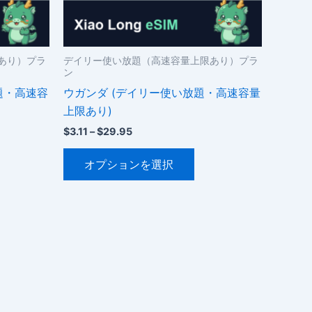
ー
シ
ョ
ン
あり）プラ
デイリー使い放題（高速容量上限あり）プラ
ン
が
題・高速容
ウガンダ (デイリー使い放題・高速容量
あ
上限あり)
り
ま
価
$
3.11
–
$
29.95
。
格
す。
こ
帯:
オプションを選択
オ
$3.11
の
–
プ
商
$29.95
シ
品
ョ
に
ン
は
は
複
商
数
品
の
ペ