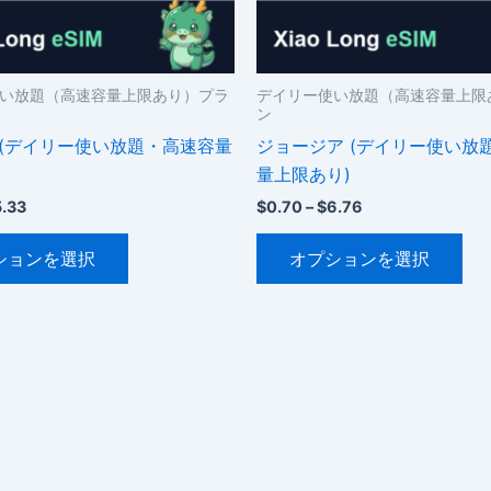
ー
シ
シ
ョ
ョ
ン
ン
い放題（高速容量上限あり）プラ
デイリー使い放題（高速容量上限
が
ン
が
あ
 (デイリー使い放題・高速容量
ジョージア (デイリー使い放
あ
り
量上限あり)
り
ま
ま
価
価
5.33
$
0.70
–
$
6.76
す
格
格
す。
こ
こ
オ
帯:
帯:
ションを選択
オプションを選択
オ
$0.42
$0.70
の
の
プ
–
–
プ
商
商
シ
$5.33
$6.76
シ
品
品
ョ
ョ
に
に
ン
ン
は
は
は
は
複
複
商
商
数
数
品
品
の
の
ペ
ペ