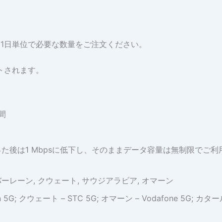
限
あ
り)
個
。1日単位で必要な数量をご注文ください。
トされます。
間
た後は1 Mbpsに低下し、そのままデータ容量は無制限でご
バーレーン, クウェート, サウジアラビア, オマーン
n 5G; クウェート – STC 5G; オマーン – Vodafone 5G; カタール