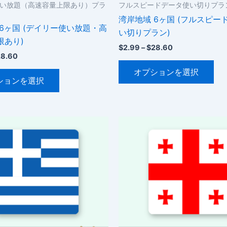
い放題（高速容量上限あり）プラ
フルスピードデータ使い切りプラ
湾岸地域 6ヶ国 (フルスピー
6ヶ国 (デイリー使い放題・高
い切りプラン)
限あり)
価
$
2.99
–
$
28.60
価
28.60
格
こ
格
帯:
こ
オプションを選択
帯:
$2.99
の
ションを選択
$2.34
の
–
商
–
$28.60
商
品
$28.60
品
に
に
は
は
複
複
数
数
の
の
バ
バ
リ
リ
エ
エ
ー