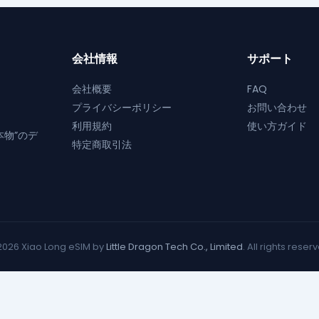
バ
バ
ー
ー
リ
リ
ジ
ジ
エ
エ
か
か
会社情報
サポート
ー
ー
ら
ら
シ
シ
選
会社概要
FAQ
選
ョ
ョ
択
プライバシーポリシー
お問い合わせ
択
ン
ン
で
利用規約
使い方ガイド
で
が
が
き
本物”のデ
特定商取引法
き
あ
あ
ま
ま
り
り
す
す
ま
ま
す。
す
オ
オ
プ
プ
2026 Xiao Long eSIM by
Little Dragon Tech Co., Limited
. All rights reser
シ
シ
ョ
ョ
日本語
English
(
英語
)
ン
ン
は
は