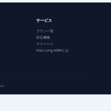
バ
ー
リ
ジ
エ
か
サービス
ー
ら
シ
プラン一覧
選
ョ
対応機種
択
ン
マイページ
で
が
Xiao Long eSIMとは
き
あ
ま
り
す
ま
。
す。
オ
プ
ved.
シ
ョ
ン
は