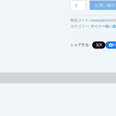
湾
お買い物カ
岸
協
力
商品コード:
saaeqakwombh
会
カテゴリー:
デイリー使い放
議
6
ヶ
国
シェアする:
X
F
(デ
イ
リ
ー
使
い
放
題・
高
速
容
量
上