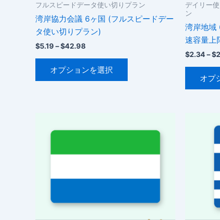
フルスピードデータ使い切りプラン
デイリー使
ン
湾岸協力会議 6ヶ国 (フルスピードデー
湾岸地域 
タ使い切りプラン)
速容量上
価
$
5.19
–
$
42.98
格
$
2.34
–
$
こ
帯:
オプションを選択
$5.19
の
オプ
–
商
$42.98
品
に
は
複
数
の
バ
リ
エ
ー