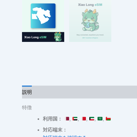
説明
追加情報
レビュー (0)
特徴
利用国：
,
,
,
,
,
対応端末：