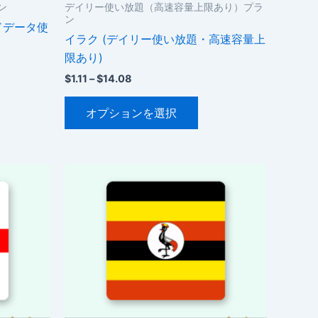
ン
デイリー使い放題（高速容量上限あり）プラ
ン
ドデータ使
イラク (デイリー使い放題・高速容量上
限あり)
価
$
1.11
–
$
14.08
格
こ
帯:
オプションを選択
$1.11
の
–
商
$14.08
品
に
は
複
数
の
バ
リ
エ